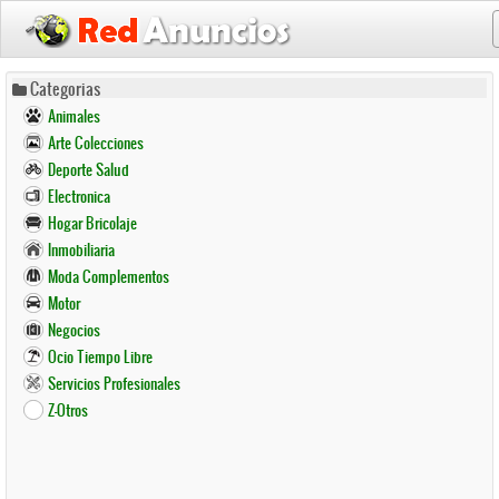
Pasar
Categorias
al
Animales
contenido
Arte Colecciones
principal
Deporte Salud
Electronica
Hogar Bricolaje
Inmobiliaria
Moda Complementos
Motor
Negocios
Ocio Tiempo Libre
Servicios Profesionales
Z-Otros