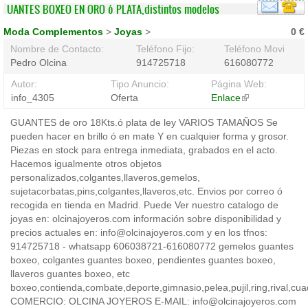
UANTES BOXEO EN ORO ó PLATA,distintos modelos
Moda Complementos
>
Joyas
>
0 €
Nombre de Contacto:
Teléfono Fijo:
Teléfono Movil:
Pedro Olcina
914725718
616080772
Autor:
Tipo Anuncio:
Página Web:
info_4305
Oferta
Enlace
(link
is
GUANTES de oro 18Kts.ó plata de ley VARIOS TAMAÑOS Se
external)
pueden hacer en brillo ó en mate Y en cualquier forma y grosor.
Piezas en stock para entrega inmediata, grabados en el acto.
Hacemos igualmente otros objetos
personalizados,colgantes,llaveros,gemelos,
sujetacorbatas,pins,colgantes,llaveros,etc. Envios por correo ó
recogida en tienda en Madrid. Puede Ver nuestro catalogo de
joyas en: olcinajoyeros.com información sobre disponibilidad y
precios actuales en: info@olcinajoyeros.com y en los tfnos:
914725718 - whatsapp 606038721-616080772 gemelos guantes
boxeo, colgantes guantes boxeo, pendientes guantes boxeo,
llaveros guantes boxeo, etc
boxeo,contienda,combate,deporte,gimnasio,pelea,pujil,ring,rival,cuad
COMERCIO: OLCINA JOYEROS E-MAIL: info@olcinajoyeros.com