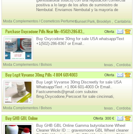
(pentobarbital sódico) con una reputación comercial
positiva a lo largo de los años de suministro de
Nembutal. Enviamos Nembutal y la mayoría de
nuestros clientes en EE.
Moda Complementos / Cosmeticos Perfumes
Sunset Park, Brooklyn
,
Cantabria
Purchase Oxycodone Pills Near Me:+1(502)-286-8367
Oferta
Buy Oxycodone 30mg for sale USA whatsapp/Text
+1(502)-286-8367 or Email..
Moda Complementos / Bolsos
texas
,
Cordoba
Buy Legit Vyvanse 30mg Pills +1 804 601-4003
Oferta
Buy Legit Vyvanse 30mg Discreetly for sale USA
Whatsapp/Text .+1 804 601-4003 Or Email..
Fastcuremeds@gmail.com subutex
8mg,Oxycodone,Percocet for sale cincinnati,
Alprazolam Syrup for sale Email..
Moda Complementos / Bolsos
texas
,
Cordoba
Buy GHB GBL Online
Oferta
300 €
Buy GHB GBL Online Gamma butyrolactone Wheel
Cleaner Wickr ID ::: gravesmoore GBL Wheel cleaner