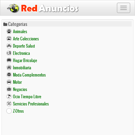
Toggl
naviga
Pasar
Categorias
al
Animales
contenido
Arte Colecciones
principal
Deporte Salud
Electronica
Hogar Bricolaje
Inmobiliaria
Moda Complementos
Motor
Negocios
Ocio Tiempo Libre
Servicios Profesionales
Z-Otros