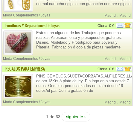
normal cartucho egipcio con grabación nombre egipcio
en relieve cartucho egipcio en oro 18kts.con grabación
nombre egipcio en relieve...consultar El cartucho
Moda Complementos / Joyas
Madrid
,
Madrid
egipcio es el símb
Fornituras Y Reparaciones De Joyas
Oferta
0 €
Estos son algunos de los Trabajos que podemos
realizar: Asesoramiento y presupuestos gratuitos.
Diseño, Modelado y Prototipado para Joyería y
Plateria. Fabricación ó copia de piezas mediante
Microfusión a cera perdida. Fabricación de Piezas a
Mano en oro y en plata.(Joyeria Artesana) Reparación
Moda Complementos / Joyas
Madrid
,
Madrid
de Piezas (Soldar, Agrandar, Achicar, Pulir,
REGALOS PARA EMPRESA
Oferta
0 €
PINS,GEMELOS,SUJETACORBATAS,ALFILERES,LL
de oro 18Kts.ó plata de ley. Pin logo en plata desde 7
euros. Gemelos personalizados en plata desde 16
euros/el par. Con la grabación de
logos,fotos,enlaces,nombres,etc.
Moda Complementos / Joyas
Madrid
,
Madrid
1 de 63
siguiente ›