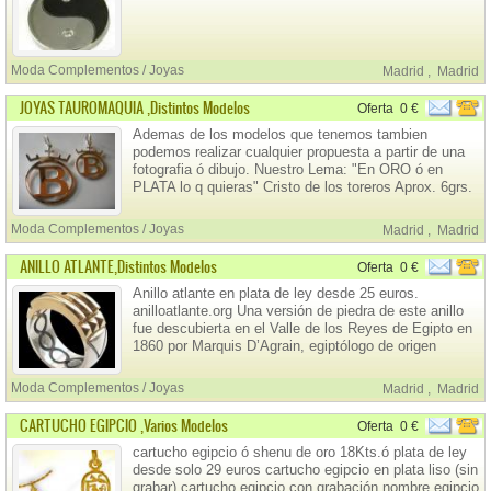
Moda Complementos / Joyas
Madrid
,
Madrid
JOYAS TAUROMAQUIA ,distintos Modelos
Oferta
0 €
Ademas de los modelos que tenemos tambien
podemos realizar cualquier propuesta a partir de una
fotografia ó dibujo. Nuestro Lema: "En ORO ó en
PLATA lo q quieras" Cristo de los toreros Aprox. 6grs.
EN PLATA DE LEY............ 28 Euros Cristo de los
toreros Aprox. 8grs. EN ORO DE LEY 18 Kts.......
Moda Complementos / Joyas
Madrid
,
Madrid
ANILLO ATLANTE,distintos Modelos
Oferta
0 €
Anillo atlante en plata de ley desde 25 euros.
anilloatlante.org Una versión de piedra de este anillo
fue descubierta en el Valle de los Reyes de Egipto en
1860 por Marquis D’Agrain, egiptólogo de origen
francés.
Moda Complementos / Joyas
Madrid
,
Madrid
CARTUCHO EGIPCIO ,varios Modelos
Oferta
0 €
cartucho egipcio ó shenu de oro 18Kts.ó plata de ley
desde solo 29 euros cartucho egipcio en plata liso (sin
grabar) cartucho egipcio con grabación nombre egipcio