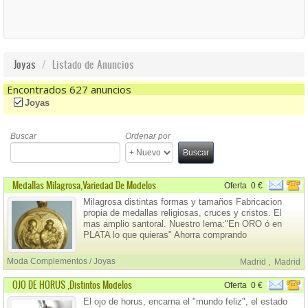
Joyas
Listado de Anuncios
Encontrados 627 anuncios
(-)
Remove Joyas Filter
Joyas
Buscar
Ordenar por
Buscar
Medallas Milagrosa,variedad De Modelos
Oferta
0 €
Milagrosa distintas formas y tamaños Fabricacion
propia de medallas religiosas, cruces y cristos. El
mas amplio santoral. Nuestro lema:"En ORO ó en
PLATA lo que quieras" Ahorra comprando
directamente medallas de fabrica (sin intermediarios)
Si no tenemos hacemos molde personalizado a partir
Moda Complementos / Joyas
Madrid
,
Madrid
de una foto.
OJO DE HORUS ,distintos Modelos
Oferta
0 €
El ojo de horus, encarna el "mundo feliz", el estado