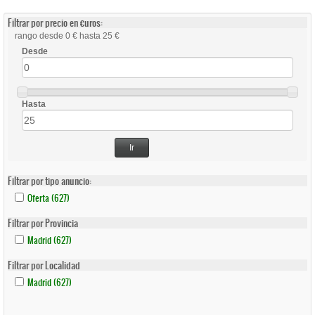
Filtrar por precio en €uros:
rango desde 0 € hasta 25 €
Desde
Hasta
Ir
Filtrar por tipo anuncio:
Apply
Apply
Oferta (627)
Oferta
Oferta
Filter
Filter
Filtrar por Provincia
Apply
Apply
Madrid (627)
Madrid
Madrid
Filter
Filter
Filtrar por Localidad
Apply
Apply
Madrid (627)
Madrid
Madrid
Filter
Filter