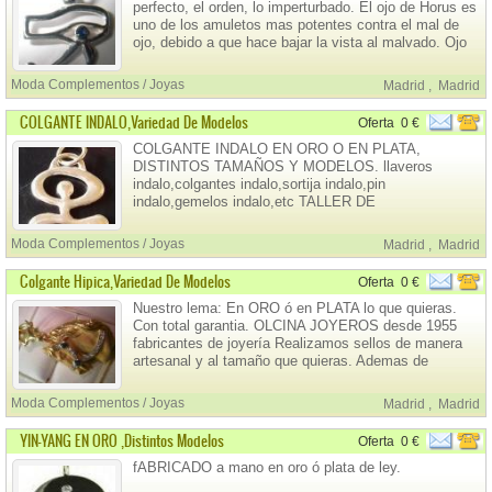
perfecto, el orden, lo imperturbado. El ojo de Horus es
uno de los amuletos mas potentes contra el mal de
ojo, debido a que hace bajar la vista al malvado. Ojo
de horus 18Kts.ó plata de ley desde solo 15 euros ojo
de horus en oro 18kts consultar.
Moda Complementos / Joyas
Madrid
,
Madrid
COLGANTE INDALO,variedad De Modelos
Oferta
0 €
COLGANTE INDALO EN ORO O EN PLATA,
DISTINTOS TAMAÑOS Y MODELOS. llaveros
indalo,colgantes indalo,sortija indalo,pin
indalo,gemelos indalo,etc TALLER DE
ORO,PLATA,RELOJES,GRABADOS,etc. con 2
tiendas en Madrid Ahorra comprando directamente
Moda Complementos / Joyas
Madrid
,
Madrid
joyas de fabrica (sin intermediarios) Diseño y creación
de joyas.
Colgante Hipica,variedad De Modelos
Oferta
0 €
Nuestro lema: En ORO ó en PLATA lo que quieras.
Con total garantia. OLCINA JOYEROS desde 1955
fabricantes de joyería Realizamos sellos de manera
artesanal y al tamaño que quieras. Ademas de
nuestros diseños, tambien llevamos a cabo lo que nos
propongas.
Moda Complementos / Joyas
Madrid
,
Madrid
YIN-YANG EN ORO ,distintos Modelos
Oferta
0 €
fABRICADO a mano en oro ó plata de ley.