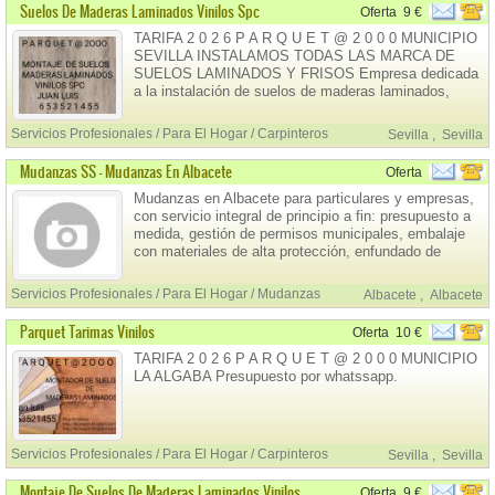
DISTRIBUIDORE
Suelos De Maderas Laminados Vinilos Spc
Oferta
9 €
TARIFA 2 0 2 6 P A R Q U E T @ 2 0 0 0 MUNICIPIO
SEVILLA INSTALAMOS TODAS LAS MARCA DE
SUELOS LAMINADOS Y FRISOS Empresa dedicada
a la instalación de suelos de maderas laminados,
tarimas vinilos, pvc y revestimiento de paredes con
frisos desde 1998. Trabajamos con:Empresas de
Servicios Profesionales / Para El Hogar / Carpinteros
Sevilla
,
Sevilla
Reformas,Construc
Mudanzas SS - Mudanzas En Albacete
Oferta
Mudanzas en Albacete para particulares y empresas,
con servicio integral de principio a fin: presupuesto a
medida, gestión de permisos municipales, embalaje
con materiales de alta protección, enfundado de
tapicerías y desmontaje/montaje de muebles.
Servicios Profesionales / Para El Hogar / Mudanzas
Albacete
,
Albacete
Parquet Tarimas Vinilos
Oferta
10 €
TARIFA 2 0 2 6 P A R Q U E T @ 2 0 0 0 MUNICIPIO
LA ALGABA Presupuesto por whatssapp.
Servicios Profesionales / Para El Hogar / Carpinteros
Sevilla
,
Sevilla
Montaje De Suelos De Maderas Laminados Vinilos Spc
Oferta
9 €