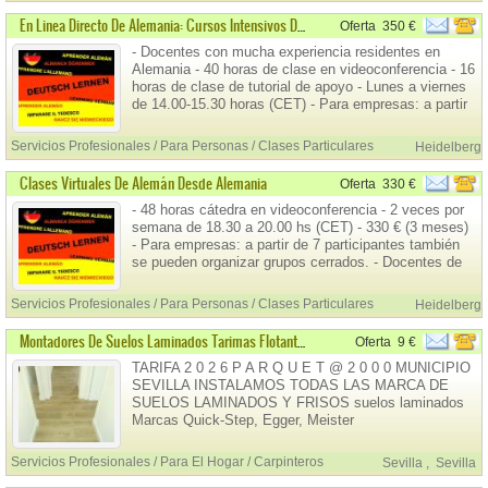
En Linea Directo De Alemania: Cursos Intensivos De Alemán
Oferta
350 €
- Docentes con mucha experiencia residentes en
Alemania - 40 horas de clase en videoconferencia - 16
horas de clase de tutorial de apoyo - Lunes a viernes
de 14.00-15.30 horas (CET) - Para empresas: a partir
de 6 participantes también se pueden organizar
grupos cerrados. - 350 € Mensuales Pide más
Servicios Profesionales / Para Personas / Clases Particulares
Heidelberg
informaciones sin compromiso!
Clases Virtuales De Alemán Desde Alemania
Oferta
330 €
- 48 horas cátedra en videoconferencia - 2 veces por
semana de 18.30 a 20.00 hs (CET) - 330 € (3 meses)
- Para empresas: a partir de 7 participantes también
se pueden organizar grupos cerrados. - Docentes de
alemán residentes en Alemania y con mucha
experiencia Pide más informaciones sin compromiso!
Servicios Profesionales / Para Personas / Clases Particulares
Heidelberg
aleman@heidelberger-paedagogium.de HE
Montadores De Suelos Laminados Tarimas Flotantes
Oferta
9 €
TARIFA 2 0 2 6 P A R Q U E T @ 2 0 0 0 MUNICIPIO
SEVILLA INSTALAMOS TODAS LAS MARCA DE
SUELOS LAMINADOS Y FRISOS suelos laminados
Marcas Quick-Step, Egger, Meister
,Pergo,Junckers,parador,QUIDE, leroy merlin
(ARTENS) Obramar ( FINSA ORIGEN DESINER ,
Servicios Profesionales / Para El Hogar / Carpinteros
Sevilla
,
Sevilla
Kronospan ,haro, TRABAJAMOS CON