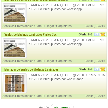
TARIFA 2 0 2 6 P A R Q U E T @ 2 0 0 0 MUNICIPIO
SEVILLA Presupuesto por whatssapp.
Servicios Profesionales / Para El Hogar / Carpinteros
Sevilla
,
Sevilla
Suelos De Maderas Laminados Vinilos Spc
Oferta
9 €
TARIFA 2 0 2 6 P A R Q U E T @ 2 0 0 0 MUNICIPIO
SEVILLA Presupuesto por whatssapp.
Servicios Profesionales / Para El Hogar / Carpinteros
Sevilla
,
Sevilla
Montador De Suelos De Maderas Laminados
Oferta
9 €
TARIFA 2 0 2 6 P A R Q U E T @ 2 0 0 0 PROVINCIA
SEVILLA Presupuesto por whaTSsapp.
Servicios Profesionales / Para El Hogar / Carpinteros
Sevilla
,
Sevilla
1 de 104
siguiente ›