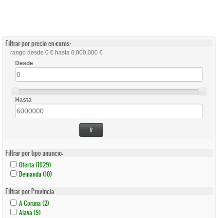
Filtrar por precio en €uros:
rango desde 0 € hasta 6,000,000 €
Desde
Hasta
Ir
Filtrar por tipo anuncio:
Apply
Apply
Oferta (1029)
Oferta
Oferta
Apply
Apply
Demanda (10)
Filter
Filter
Demanda
Demanda
Filter
Filter
Filtrar por Provincia
Apply
Apply
A Coruna (2)
A
A
Apply
Apply
Alava (9)
Coruna
Coruna
Alava
Alava