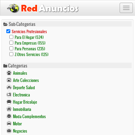
Togg
navi
Pasar
Sub-Categorias
al
Remove
Servicios Profesionales
contenido
Servicios
Apply
Apply
Para El Hogar (524)
Profesionales
principal
Para
Para
Apply
Apply
Para Empresas (155)
Filter
El
El
Para
Para
Apply
Apply
Para Personas (235)
Hogar
Hogar
Empresas
Empresas
Para
Para
Apply
Apply
Filter
Filter
Z-Otros Servicios (125)
Filter
Filter
Personas
Personas
Z-
Z-
Filter
Filter
Otros
Otros
Categorias
Servicios
Servicios
Filter
Filter
Animales
Arte Colecciones
Deporte Salud
Electronica
Hogar Bricolaje
Inmobiliaria
Moda Complementos
Motor
Negocios