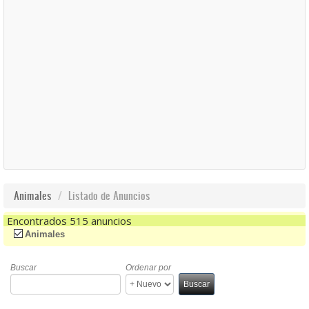
Animales
Listado de Anuncios
Encontrados 515 anuncios
(-)
Remove Animales Filter
Animales
Buscar
Ordenar por
Buscar