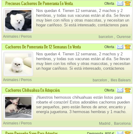
Preciosos Cachorros De Pomerania En Venta.
Oferta
Nos quedan 4. Tienen 12 semanas, 2 machos y 2
hembras, y todas sus vacunas están al día. Se llevan
muy bien con niños y otras mascotas, y necesitan un
hogar cariñoso. Si está interesado, contáctenos para
más detalles o escríbanos a leegifty22@gmail.com.
Animales / Perros
barcelon
,
Ourense
Cachorros De Pomerania De 12 Semanas En Venta
Oferta
Nos quedan 4. Tienen 12 semanas, 2 machos y 2
hembras, y todas sus vacunas están al día. Se llevan
muy bien con los niños y otras mascotas, y necesitan
un hogar cariñoso. Si está interesado, contáctenos
para más detalles o escríbanos a
leegifty22@gmail.com.
Animales / Perros
barcelon
,
Illes Balears
Cachorros Chihuahua En Adopción.
Oferta
¡Nuestros hermosos chihuahuas están listos para
robarte el corazón! Estos adorables cachorros pueden
ser pequeños, pero están llenos de amor, encanto y
energía juguetona. 3 hermosas hembras y 1 macho.
Contáctanos si te interesa alguno.
Animales / Perros
Madrid
,
Barcelona
Perro Pequeño Sano Para Adoptar
Demanda
800 €