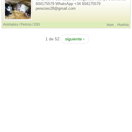
604175579 WhatsApp +34 604175579
perezies28@gmail.com
Animales / Perros
200
lepe
,
Huelva
1 de 52
siguiente ›