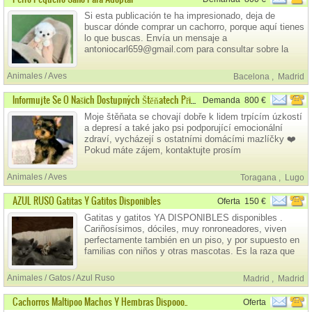
Si esta publicación te ha impresionado, deja de
buscar dónde comprar un cachorro, porque aquí tienes
lo que buscas. Envía un mensaje a
antoniocarl659@gmail.com para consultar sobre la
disponibilidad de cachorros. Precio: 800 € por
cachorro, incluyendo un depósito de 200 € antes de la
Animales / Aves
Bacelona
,
Madrid
entrega.
Informujte Se O Našich Dostupných Štěňatech Připravených K Adopci
Demanda
800 €
Moje štěňata se chovají dobře k lidem trpícím úzkostí
a depresí a také jako psi podporující emocionální
zdraví, vycházejí s ostatními domácími mazlíčky ❤️
Pokud máte zájem, kontaktujte prosím
antoniocarl659@gmail.com pro více informací
Animales / Aves
Toragana
,
Lugo
AZUL RUSO Gatitas Y Gatitos Disponibles
Oferta
150 €
Gatitas y gatitos YA DISPONIBLES disponibles .
Cariñosísimos, dóciles, muy ronroneadores, viven
perfectamente también en un piso, y por supuesto en
familias con niños y otras mascotas. Es la raza que
no suelta apenas pelo.
Animales / Gatos
Azul Ruso
Madrid
,
Madrid
Cachorros Maltipoo Machos Y Hembras Dispooo..
Oferta