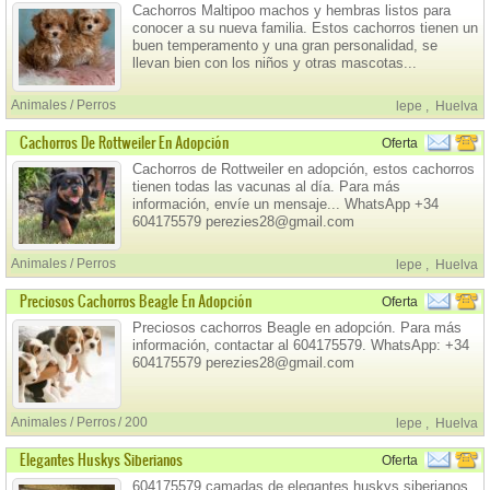
Cachorros Maltipoo machos y hembras listos para
conocer a su nueva familia. Estos cachorros tienen un
buen temperamento y una gran personalidad, se
llevan bien con los niños y otras mascotas...
WhatsApp +34 604175579 perezies28@gmail.com
Animales / Perros
lepe
,
Huelva
Cachorros De Rottweiler En Adopción
Oferta
Cachorros de Rottweiler en adopción, estos cachorros
tienen todas las vacunas al día. Para más
información, envíe un mensaje... WhatsApp +34
604175579 perezies28@gmail.com
Animales / Perros
lepe
,
Huelva
Preciosos Cachorros Beagle En Adopción
Oferta
Preciosos cachorros Beagle en adopción. Para más
información, contactar al 604175579. WhatsApp: +34
604175579 perezies28@gmail.com
Animales / Perros
200
lepe
,
Huelva
Elegantes Huskys Siberianos
Oferta
604175579 camadas de elegantes huskys siberianos