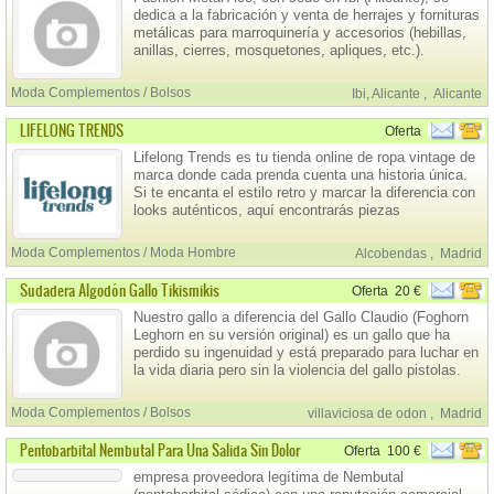
dedica a la fabricación y venta de herrajes y fornituras
metálicas para marroquinería y accesorios (hebillas,
anillas, cierres, mosquetones, apliques, etc.).
Moda Complementos / Bolsos
Ibi, Alicante
,
Alicante
LIFELONG TRENDS
Oferta
Lifelong Trends es tu tienda online de ropa vintage de
marca donde cada prenda cuenta una historia única.
Si te encanta el estilo retro y marcar la diferencia con
looks auténticos, aquí encontrarás piezas
seleccionadas con mimo para destacar con
personalidad. Además, ¡disfruta de envío gratis en
Moda Complementos / Moda Hombre
Alcobendas
,
Madrid
España a partir de 70 €!
Sudadera Algodón Gallo Tikismikis
Oferta
20 €
Nuestro gallo a diferencia del Gallo Claudio (Foghorn
Leghorn en su versión original) es un gallo que ha
perdido su ingenuidad y está preparado para luchar en
la vida diaria pero sin la violencia del gallo pistolas.
Moda Complementos / Bolsos
villaviciosa de odon
,
Madrid
Pentobarbital Nembutal Para Una Salida Sin Dolor
Oferta
100 €
empresa proveedora legítima de Nembutal