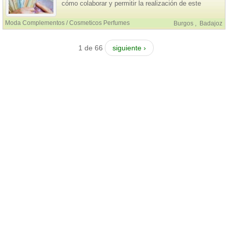
cómo colaborar y permitir la realización de este
proyecto. proyecto. correo electrónico:
caillouxlucie@gmail.com . Whatsapp:+33753245478
Moda Complementos / Cosmeticos Perfumes
Burgos
,
Badajoz
1 de 66
siguiente ›