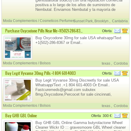
(pentobarbital sódico) con una reputación comercial
positiva a lo largo de los años de suministro de
Nembutal. Enviamos Nembutal y la mayoría de
nuestros clientes en EE.
Moda Complementos / Cosmeticos Perfumes
Sunset Park, Brooklyn
,
Cantabria
Purchase Oxycodone Pills Near Me:+1(502)-286-8367
Oferta
Buy Oxycodone 30mg for sale USA whatsapp/Text
+1(502)-286-8367 or Email..
Moda Complementos / Bolsos
texas
,
Cordoba
Buy Legit Vyvanse 30mg Pills +1 804 601-4003
Oferta
Buy Legit Vyvanse 30mg Discreetly for sale USA
Whatsapp/Text .+1 804 601-4003 Or Email..
Fastcuremeds@gmail.com subutex
8mg,Oxycodone,Percocet for sale cincinnati,
Alprazolam Syrup for sale Email..
Moda Complementos / Bolsos
texas
,
Cordoba
Buy GHB GBL Online
Oferta
300 €
Buy GHB GBL Online Gamma butyrolactone Wheel
Cleaner Wickr ID ::: gravesmoore GBL Wheel cleaner