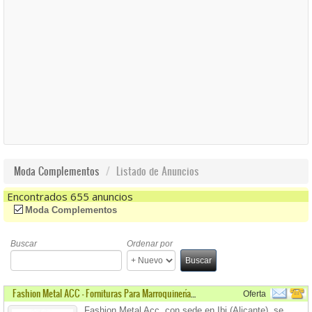
Moda Complementos
Listado de Anuncios
Encontrados 655 anuncios
(-)
Remove Moda Complementos Filter
Moda Complementos
Buscar
Ordenar por
Buscar
Fashion Metal ACC - Fornituras Para Marroquinerías De Bolsos
Oferta
Fashion Metal Acc, con sede en Ibi (Alicante), se