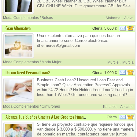
2L GBL Wheel cleaner 3L GBL Wheel cleaner BUY
GBL ONLINE Wickr ID ::: gravesmoore GBL for Sale
Online USA,99.99 % GBL Liquids.
Moda Complementos / Bolsos
Alabama
,
Alava
Gran Alternativa
Oferta
5.000 €
Una excelente alternativa para quienes buscan
financiamiento serio. Correo electrónico:
dhermeros9@gmail.com
Moda Complementos / Moda Mujer
Murcie
,
Murcia
Do You Need Personal Loan?
Oferta
1.000 €
Business Cash Loan? Unsecured Loan Fast and
Simple Loan? Quick Application Process? Approvals
within 24-72 Hours? No Hidden Fees Loan? Funding in
less than 1 Week? Get unsecured working capital?
Contact Us At : Euroworld@outlook.fr
Moda Complementos / Cinturones
Kallaste
,
Alicante
Alcanza Tus Sueños Gracias A Los Créditos Financieros
Oferta
Si tiene un proyecto confiable que requiere fondos que
van desde $ 3,000 a $ 500,000, y no tiene una manera
de ponerlo en marcha, contáctenos para ver juntos