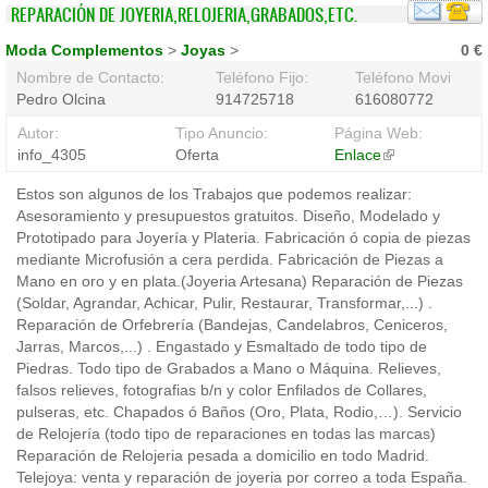
REPARACIÓN DE JOYERIA,RELOJERIA,GRABADOS,ETC.
Moda Complementos
>
Joyas
>
0 €
Nombre de Contacto:
Teléfono Fijo:
Teléfono Movil:
Pedro Olcina
914725718
616080772
Autor:
Tipo Anuncio:
Página Web:
info_4305
Oferta
Enlace
(link
is
Estos son algunos de los Trabajos que podemos realizar:
external)
Asesoramiento y presupuestos gratuitos. Diseño, Modelado y
Prototipado para Joyería y Plateria. Fabricación ó copia de piezas
mediante Microfusión a cera perdida. Fabricación de Piezas a
Mano en oro y en plata.(Joyeria Artesana) Reparación de Piezas
(Soldar, Agrandar, Achicar, Pulir, Restaurar, Transformar,...) .
Reparación de Orfebrería (Bandejas, Candelabros, Ceniceros,
Jarras, Marcos,...) . Engastado y Esmaltado de todo tipo de
Piedras. Todo tipo de Grabados a Mano o Máquina. Relieves,
falsos relieves, fotografias b/n y color Enfilados de Collares,
pulseras, etc. Chapados ó Baños (Oro, Plata, Rodio,…). Servicio
de Relojería (todo tipo de reparaciones en todas las marcas)
Reparación de Relojeria pesada a domicilio en todo Madrid.
Telejoya: venta y reparación de joyeria por correo a toda España.