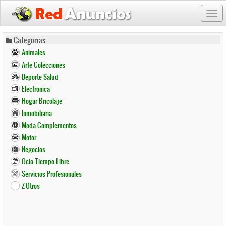
Togg
navi
Pasar
Categorias
al
Animales
contenido
Arte Colecciones
principal
Deporte Salud
Electronica
Hogar Bricolaje
Inmobiliaria
Moda Complementos
Motor
Negocios
Ocio Tiempo Libre
Servicios Profesionales
Z-Otros