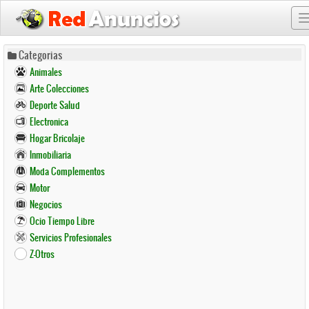
Pasar
Categorias
al
Animales
contenido
Arte Colecciones
principal
Deporte Salud
Electronica
Hogar Bricolaje
Inmobiliaria
Moda Complementos
Motor
Negocios
Ocio Tiempo Libre
Servicios Profesionales
Z-Otros