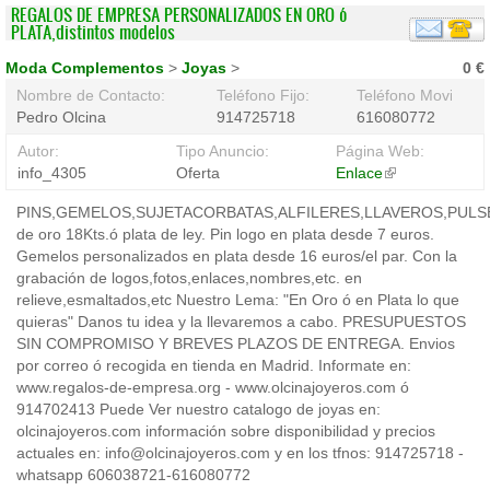
REGALOS DE EMPRESA PERSONALIZADOS EN ORO ó
PLATA,distintos modelos
Moda Complementos
>
Joyas
>
0 €
Nombre de Contacto:
Teléfono Fijo:
Teléfono Movil:
Pedro Olcina
914725718
616080772
Autor:
Tipo Anuncio:
Página Web:
info_4305
Oferta
Enlace
(link
is
PINS,GEMELOS,SUJETACORBATAS,ALFILERES,LLAVEROS,PUL
external)
de oro 18Kts.ó plata de ley. Pin logo en plata desde 7 euros.
Gemelos personalizados en plata desde 16 euros/el par. Con la
grabación de logos,fotos,enlaces,nombres,etc. en
relieve,esmaltados,etc Nuestro Lema: "En Oro ó en Plata lo que
quieras" Danos tu idea y la llevaremos a cabo. PRESUPUESTOS
SIN COMPROMISO Y BREVES PLAZOS DE ENTREGA. Envios
por correo ó recogida en tienda en Madrid. Informate en:
www.regalos-de-empresa.org - www.olcinajoyeros.com ó
914702413 Puede Ver nuestro catalogo de joyas en:
olcinajoyeros.com información sobre disponibilidad y precios
actuales en: info@olcinajoyeros.com y en los tfnos: 914725718 -
whatsapp 606038721-616080772