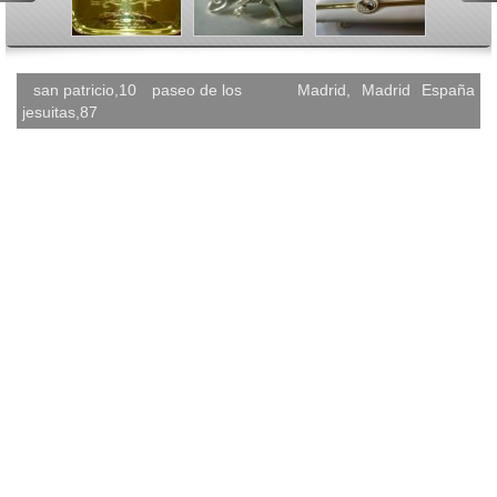
<
>
san patricio,10
paseo de los
Madrid
,
Madrid
España
jesuitas,87