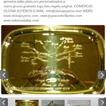
gemelos,taller,plata,oro,personalizados,a
mano,grosor,grabado,logo,foto,regalo,original. COMERCIO:
OLCINA JOYEROS E-MAIL: info@olcinajoyeros.com WEBS:
www.olcinajoyeros.com, www.joyasconbrillantes.com
www.todomedallas.com
<
>