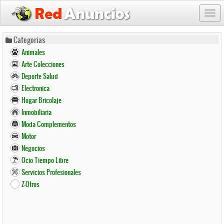
Togg
navi
Pasar
Categorias
al
Animales
contenido
Arte Colecciones
principal
Deporte Salud
Electronica
Hogar Bricolaje
Inmobiliaria
Moda Complementos
Motor
Negocios
Ocio Tiempo Libre
Servicios Profesionales
Z-Otros