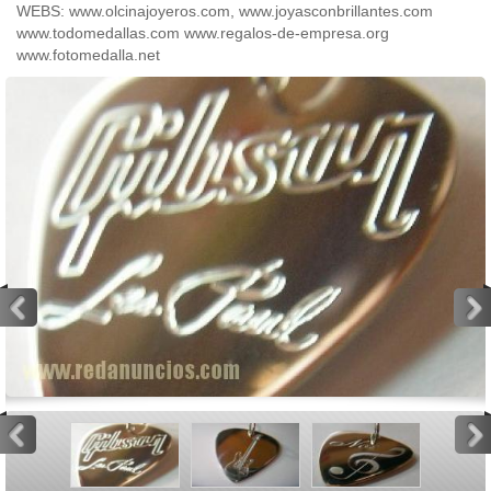
WEBS: www.olcinajoyeros.com, www.joyasconbrillantes.com
www.todomedallas.com www.regalos-de-empresa.org
www.fotomedalla.net
<
>
<
>