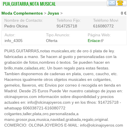
PUA,GUITARRA,NOTA MUSICAL
Moda Complementos
>
Joyas
>
0 €
Nombre de Contacto:
Teléfono Fijo:
Teléfono Movil:
Pedro Olcina
914725718
616080772
Autor:
Tipo Anuncio:
Página Web:
info_4305
Oferta
Enlace
(link
is
PUAS.GUITARRAS,notas musicales,etc de oro ó plata de ley.
external)
fabricadas a mano. Se hacen al gusto y personalizadas con la
grabación de fotos,nombres ó textos. Se pueden hacer en
brillo,mate,caladas,etc. Un buen regalo para estas fiestas.
Tambien disponemos de cadenas en plata, cuero, caucho, etc.
Hacemos igualmente otros objetos musicales en colgantes,
gemelos, llaveros, etc Envios por correo ó recogida en tienda en
Madrid. Desde 25 Euros Puede Ver nuestro catalogo de joyas en:
olcinajoyeros.com información sobre disponibilidad y precios
actuales en: info@olcinajoyeros.com y en los tfnos: 914725718 -
whatsapp 606038721-616080772
colgantes,taller,plata,oro,personalizada,a
mano,grosor,pua,musica,navidad,grabada,regalo,original.
COMERCIO: OLCINA JOYEROS E-MAIL: info@olcinajoyeros.com