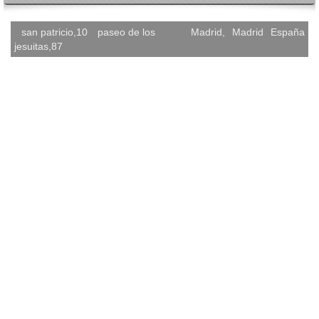
san patricio,10
paseo de los
Madrid
,
Madrid
España
jesuitas,87