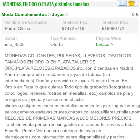
MONEDAS EN ORO O PLATA,distintos tamaños
Moda Complementos
>
Joyas
>
0 €
Nombre de Contacto:
Teléfono Fijo:
Teléfono Movil:
Pedro Olcina
914725718
616080772
Autor:
Tipo Anuncio:
Página Web:
info_4305
Oferta
Enlace
(link
is
MONEDAS COLGANTES, PULSERAS, LLAVEROS, DISITNTOS
external)
TAMAÑOS EN ORO O EN PLATA.TALLER DE
ORO,PLATA,RELOJES,GRABADOS,etc. con 2 tiendas en Madrid
Ahorra comprando directamente joyas de fabrica (sin
intermediarios) Diseño y creación de joyas. Nuestro Lema: En
Oro ó en Plata lo que quieras Todo tipo de grabados(fotografias
color, logos, relieves, rostros en medallas, etc.) cambios de pila y
arreglos de joyeria y relojeria en el acto.
alianzas,colgantes,cadenas,medallas,pendientes,piercing,pulseras,ga
sellos,gemelos,esclavas,cruces,chapas,collares,alfileres,criollas,no
RELOJES DE PRIMERAS MARCAS A LOS MEJORES PRECIOS.
Tambien venta por correo sin gastos de transporte, envios a toda
España. Puede Ver nuestro catalogo de joyas en:
olcinajoyeros.com información sobre disponibilidad y precios