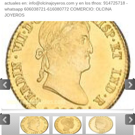
actuales en: info@olcinajoyeros.com y en los tfnos: 914725718 -
whatsapp 606038721-616080772 COMERCIO: OLCINA
JOYEROS
<
>
<
>