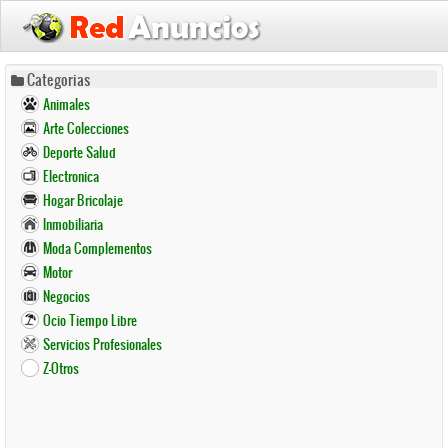
Pasar
Categorias
al
Animales
contenido
Arte Colecciones
principal
Deporte Salud
Electronica
Hogar Bricolaje
Inmobiliaria
Moda Complementos
Motor
Negocios
Ocio Tiempo Libre
Servicios Profesionales
Z-Otros