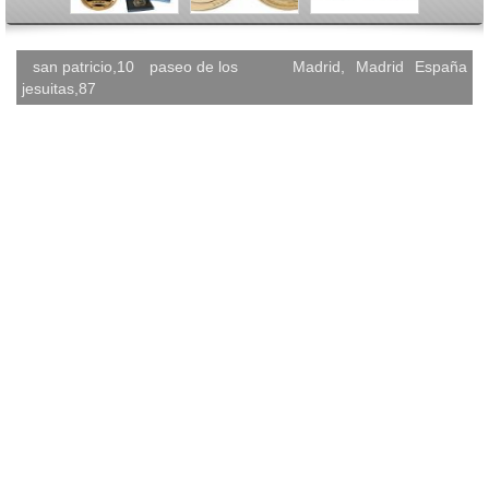
san patricio,10
paseo de los
Madrid
,
Madrid
España
jesuitas,87