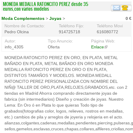
MONEDA MEDALLA RATONCITO PEREZ desde 35
euros,con varios modelos
Moda Complementos
>
Joyas
>
0 €
Nombre de Contacto:
Teléfono Fijo:
Teléfono Movil:
Pedro Olcina
914725718
616080772
Autor:
Tipo Anuncio:
Página Web:
info_4305
Oferta
Enlace
(link
is
MONEDA RATONCITO PEREZ EN ORO, EN PLATA, METAL
external)
BAÑADO EN PLATA, METAL BAÑADO EN ORO MONEDA
MEDALLA RATONCITO PEREZ EN ORO O EN PLATA,
DISTINTOS TAMAÑOS Y MODELOS. MONEDA MEDALL
RATONCITO PEREZ PERSONALIZADA CON NOMBRE DEL
NIÑ@ TALLER DE ORO,PLATA,RELOJES,GRABADOS,etc. con 2
tiendas en Madrid Ahorra comprando directamente joyas de
fabrica (sin intermediarios) Diseño y creación de joyas. Nuestro
Lema: En Oro ó en Plata lo que quieras Todo tipo de
grabados(fotografias color, logos, relieves, rostros en medallas,
etc.) cambios de pila y arreglos de joyeria y relojeria en el acto.
alianzas,colgantes,cadenas,medallas,pendientes,piercing,pulseras,ga
sellos,gemelos,esclavas,cruces,chapas,collares,alfileres,criollas,no