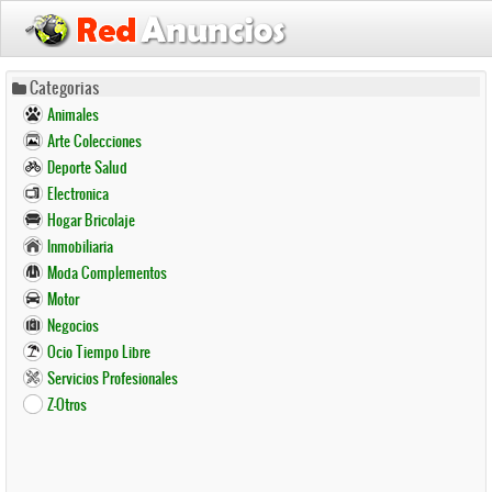
Pasar
Categorias
al
Animales
contenido
Arte Colecciones
principal
Deporte Salud
Electronica
Hogar Bricolaje
Inmobiliaria
Moda Complementos
Motor
Negocios
Ocio Tiempo Libre
Servicios Profesionales
Z-Otros