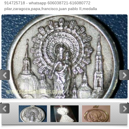
914725718 - whatsapp 606038721-616080772
pilar,zaragoza,papa,francisco,juan pablo II,medalla
<
>
<
>