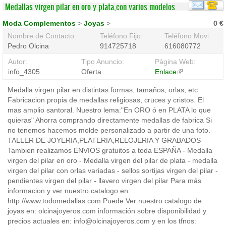
Medallas virgen pilar en oro y plata,con varios modelos
Moda Complementos
>
Joyas
>
0 €
Nombre de Contacto:
Teléfono Fijo:
Teléfono Movil:
Pedro Olcina
914725718
616080772
Autor:
Tipo Anuncio:
Página Web:
info_4305
Oferta
Enlace
(link
is
Medalla virgen pilar en distintas formas, tamaños, orlas, etc
external)
Fabricacion propia de medallas religiosas, cruces y cristos. El
mas amplio santoral. Nuestro lema:"En ORO ó en PLATA lo que
quieras" Ahorra comprando directamente medallas de fabrica Si
no tenemos hacemos molde personalizado a partir de una foto.
TALLER DE JOYERIA,PLATERIA,RELOJERIA Y GRABADOS
Tambien realizamos ENVIOS gratuitos a toda ESPAÑA - Medalla
virgen del pilar en oro - Medalla virgen del pilar de plata - medalla
virgen del pilar con orlas variadas - sellos sortijas virgen del pilar -
pendientes virgen del pilar - llavero virgen del pilar Para más
informacion y ver nuestro catalogo en:
http://www.todomedallas.com Puede Ver nuestro catalogo de
joyas en: olcinajoyeros.com información sobre disponibilidad y
precios actuales en: info@olcinajoyeros.com y en los tfnos: