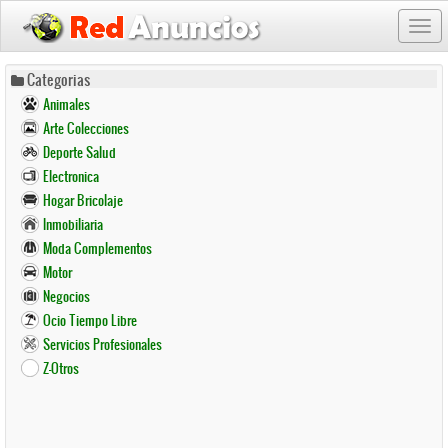
Togg
navi
Pasar
Categorias
al
Animales
contenido
Arte Colecciones
principal
Deporte Salud
Electronica
Hogar Bricolaje
Inmobiliaria
Moda Complementos
Motor
Negocios
Ocio Tiempo Libre
Servicios Profesionales
Z-Otros