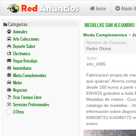
Inicio
Añadir 
Pasar
Categorias
MEDALLAS SAN ALEJANDRO
al
Animales
contenido
Moda Complementos
>
J
Arte Colecciones
principal
Nombre de Contacto:
Deporte Salud
Pedro Olcina
Electronica
Autor:
Hogar Bricolaje
info_4305
Inmobiliaria
Moda Complementos
Fabricacion propia de med
que quieras" Ahorra comp
Motor
desde 100 euros a part
Negocios
ENVIOS gratuitos a toda E
Ocio Tiempo Libre
Medallas de cristos - Cruc
Servicios Profesionales
catalogo de medallas... h
Z-Otros
información sobre disponi
606038721-616080772 medall
torero