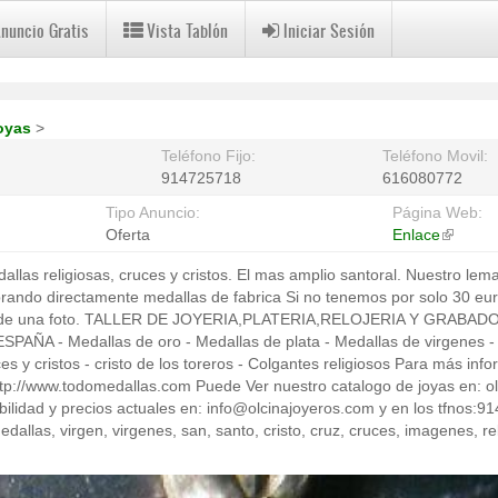
Anuncio Gratis
Vista Tablón
Iniciar Sesión
oyas
>
Teléfono Fijo:
Teléfono Movil:
914725718
616080772
Tipo Anuncio:
Página Web:
Oferta
Enlace
(link
is
allas religiosas, cruces y cristos. El mas amplio santoral. Nuestro l
external
rando directamente medallas de fabrica Si no tenemos por solo 30 e
ir de una foto. TALLER DE JOYERIA,PLATERIA,RELOJERIA Y GRABADO
SPAÑA - Medallas de oro - Medallas de plata - Medallas de virgenes -
es y cristos - cristo de los toreros - Colgantes religiosos Para más inf
ttp://www.todomedallas.com Puede Ver nuestro catalogo de joyas en: o
bilidad y precios actuales en: info@olcinajoyeros.com y en los tfnos:
as, virgen, virgenes, san, santo, cristo, cruz, cruces, imagenes, reli