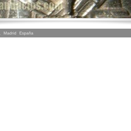
,
Madrid
España