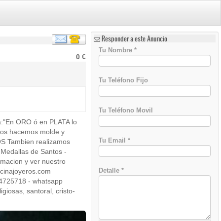
Responder a este Anuncio
Tu Nombre
*
0 €
Tu Teléfono Fijo
Tu Teléfono Movil
ema:"En ORO ó en PLATA lo
)
uros hacemos molde y
Tu Email
*
S Tambien realizamos
 Medallas de Santos -
ormacion y ver nuestro
Detalle
*
lcinajoyeros.com
914725718 - whatsapp
giosas, santoral, cristo-