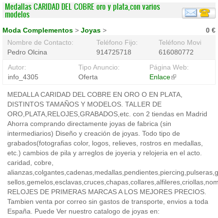
Medallas CARIDAD DEL COBRE oro y plata,con varios
modelos
Moda Complementos
>
Joyas
>
0 €
Nombre de Contacto:
Teléfono Fijo:
Teléfono Movil:
Pedro Olcina
914725718
616080772
Autor:
Tipo Anuncio:
Página Web:
info_4305
Oferta
Enlace
(link
is
MEDALLA CARIDAD DEL COBRE EN ORO O EN PLATA,
external)
DISTINTOS TAMAÑOS Y MODELOS. TALLER DE
ORO,PLATA,RELOJES,GRABADOS,etc. con 2 tiendas en Madrid
Ahorra comprando directamente joyas de fabrica (sin
intermediarios) Diseño y creación de joyas. Todo tipo de
grabados(fotografias color, logos, relieves, rostros en medallas,
etc.) cambios de pila y arreglos de joyeria y relojeria en el acto.
caridad, cobre,
alianzas,colgantes,cadenas,medallas,pendientes,piercing,pulseras,ga
sellos,gemelos,esclavas,cruces,chapas,collares,alfileres,criollas,no
RELOJES DE PRIMERAS MARCAS A LOS MEJORES PRECIOS.
Tambien venta por correo sin gastos de transporte, envios a toda
España. Puede Ver nuestro catalogo de joyas en: