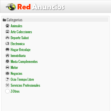
Pasar
Categorias
al
Animales
contenido
Arte Colecciones
principal
Deporte Salud
Electronica
Hogar Bricolaje
Inmobiliaria
Moda Complementos
Motor
Negocios
Ocio Tiempo Libre
Servicios Profesionales
Z-Otros