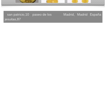
san patricio,10
paseo de los
Madrid
,
Madrid
España
jesuitas,87