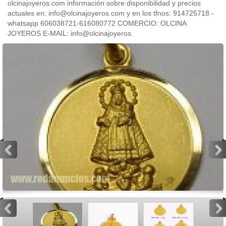
olcinajoyeros.com información sobre disponibilidad y precios
actuales en: info@olcinajoyeros.com y en los tfnos: 914725718 -
whatsapp 606038721-616080772 COMERCIO: OLCINA
JOYEROS E-MAIL: info@olcinajoyeros.
<
>
<
>