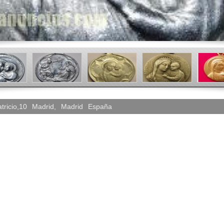
tricio,10
Madrid
,
Madrid
España