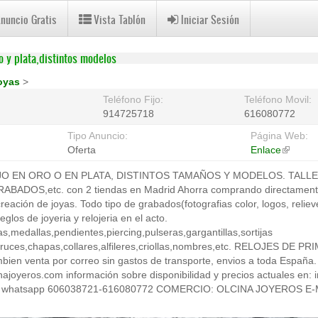
Anuncio Gratis
Vista Tablón
Iniciar Sesión
 y plata,distintos modelos
oyas
>
Teléfono Fijo:
Teléfono Movil:
914725718
616080772
Tipo Anuncio:
Página Web:
Oferta
Enlace
(link
is
O EN ORO O EN PLATA, DISTINTOS TAMAÑOS Y MODELOS. TALLE
external
DOS,etc. con 2 tiendas en Madrid Ahorra comprando directamente j
reación de joyas. Todo tipo de grabados(fotografias color, logos, reliev
eglos de joyeria y relojeria en el acto.
s,medallas,pendientes,piercing,pulseras,gargantillas,sortijas
,cruces,chapas,collares,alfileres,criollas,nombres,etc. RELOJES DE
 venta por correo sin gastos de transporte, envios a toda España.
inajoyeros.com información sobre disponibilidad y precios actuales en:
8 - whatsapp 606038721-616080772 COMERCIO: OLCINA JOYEROS E-