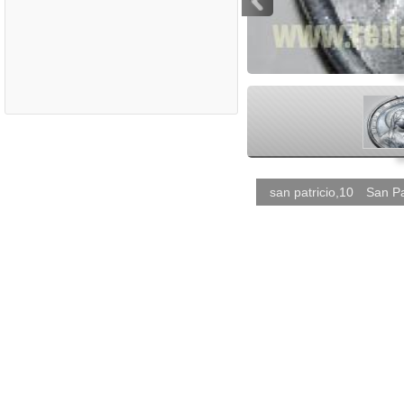
<
san patricio,10
San Pa