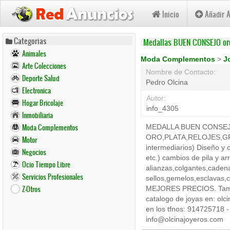
Inicio
Añadir 
Pasar
Categorias
Medallas BUEN CONSEJO oro
al
Animales
contenido
Moda Complementos
>
J
Arte Colecciones
principal
Nombre de Contacto:
Deporte Salud
Pedro Olcina
Electronica
Autor:
Hogar Bricolaje
info_4305
Inmobiliaria
Moda Complementos
MEDALLA BUEN CONSEJ
ORO,PLATA,RELOJES,GRABA
Motor
intermediarios) Diseño y c
Negocios
etc.) cambios de pila y arr
Ocio Tiempo Libre
alianzas,colgantes,cadena
Servicios Profesionales
sellos,gemelos,esclavas
Z-Otros
MEJORES PRECIOS. Tambien
catalogo de joyas en: olc
en los tfnos: 91472571
info@olcinajoyeros.com