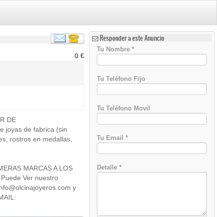
Responder a este Anuncio
Tu Nombre
*
0 €
Tu Teléfono Fijo
Tu Teléfono Movil
R DE
)
oyas de fabrica (sin
Tu Email
*
es, rostros en medallas,
Detalle
*
 PRIMERAS MARCAS A LOS
 Puede Ver nuestro
 info@olcinajoyeros.com y
MAIL: