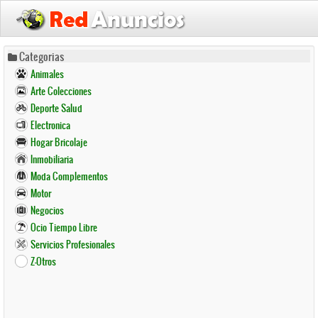
Pasar
Categorias
al
Animales
contenido
Arte Colecciones
principal
Deporte Salud
Electronica
Hogar Bricolaje
Inmobiliaria
Moda Complementos
Motor
Negocios
Ocio Tiempo Libre
Servicios Profesionales
Z-Otros