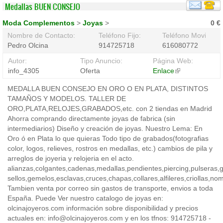
Medallas BUEN CONSEJO
Moda Complementos
>
Joyas
>
0 €
Nombre de Contacto:
Teléfono Fijo:
Teléfono Movil:
Pedro Olcina
914725718
616080772
Autor:
Tipo Anuncio:
Página Web:
info_4305
Oferta
Enlace
(link
is
MEDALLA BUEN CONSEJO EN ORO O EN PLATA, DISTINTOS
external)
TAMAÑOS Y MODELOS. TALLER DE
ORO,PLATA,RELOJES,GRABADOS,etc. con 2 tiendas en Madrid
Ahorra comprando directamente joyas de fabrica (sin
intermediarios) Diseño y creación de joyas. Nuestro Lema: En
Oro ó en Plata lo que quieras Todo tipo de grabados(fotografias
color, logos, relieves, rostros en medallas, etc.) cambios de pila y
arreglos de joyeria y relojeria en el acto.
alianzas,colgantes,cadenas,medallas,pendientes,piercing,pulseras,ga
sellos,gemelos,esclavas,cruces,chapas,collares,alfileres,criollas,no
Tambien venta por correo sin gastos de transporte, envios a toda
España. Puede Ver nuestro catalogo de joyas en:
olcinajoyeros.com información sobre disponibilidad y precios
actuales en: info@olcinajoyeros.com y en los tfnos: 914725718 -