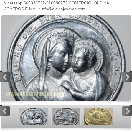
whatsapp 606038721-616080772 COMERCIO: OLCINA
JOYEROS E-MAIL: info@olcinajoyeros.com
<
>
<
>