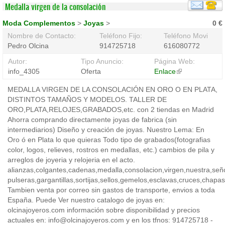
Medalla virgen de la consolación
Moda Complementos
>
Joyas
>
0 €
Nombre de Contacto:
Teléfono Fijo:
Teléfono Movil:
Pedro Olcina
914725718
616080772
Autor:
Tipo Anuncio:
Página Web:
info_4305
Oferta
Enlace
(link
is
MEDALLA VIRGEN DE LA CONSOLACIÓN EN ORO O EN PLATA,
external)
DISTINTOS TAMAÑOS Y MODELOS. TALLER DE
ORO,PLATA,RELOJES,GRABADOS,etc. con 2 tiendas en Madrid
Ahorra comprando directamente joyas de fabrica (sin
intermediarios) Diseño y creación de joyas. Nuestro Lema: En
Oro ó en Plata lo que quieras Todo tipo de grabados(fotografias
color, logos, relieves, rostros en medallas, etc.) cambios de pila y
arreglos de joyeria y relojeria en el acto.
alianzas,colgantes,cadenas,medalla,consolacion,virgen,nuestra,seño
pulseras,gargantillas,sortijas,sellos,gemelos,esclavas,cruces,chapas,c
Tambien venta por correo sin gastos de transporte, envios a toda
España. Puede Ver nuestro catalogo de joyas en:
olcinajoyeros.com información sobre disponibilidad y precios
actuales en: info@olcinajoyeros.com y en los tfnos: 914725718 -