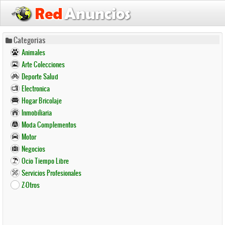
Pasar
Categorias
al
Animales
contenido
Arte Colecciones
principal
Deporte Salud
Electronica
Hogar Bricolaje
Inmobiliaria
Moda Complementos
Motor
Negocios
Ocio Tiempo Libre
Servicios Profesionales
Z-Otros