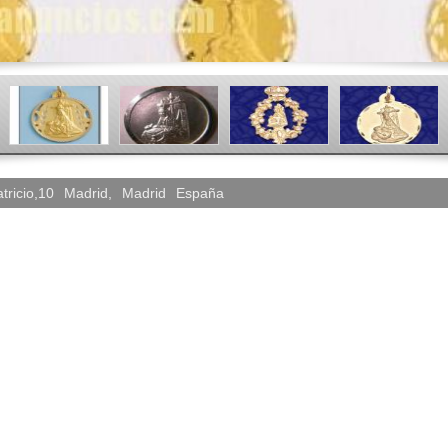
tricio,10
Madrid
,
Madrid
España