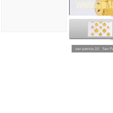
<
san patricio,10
San Pa