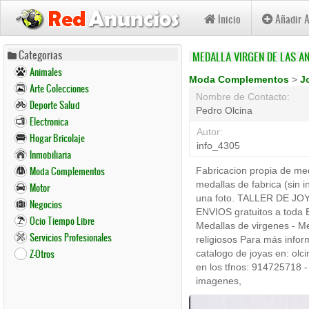
Inicio
Añadir 
Pasar
Categorias
MEDALLA VIRGEN DE LAS AN
al
Animales
contenido
Moda Complementos
>
J
Arte Colecciones
principal
Nombre de Contacto:
Deporte Salud
Pedro Olcina
Electronica
Autor:
Hogar Bricolaje
info_4305
Inmobiliaria
Moda Complementos
Fabricacion propia de med
medallas de fabrica (sin 
Motor
una foto. TALLER DE JO
Negocios
ENVIOS gratuitos a toda E
Ocio Tiempo Libre
Medallas de virgenes - Med
Servicios Profesionales
religiosos Para más infor
Z-Otros
catalogo de joyas en: olc
en los tfnos: 914725718 -
imagenes,