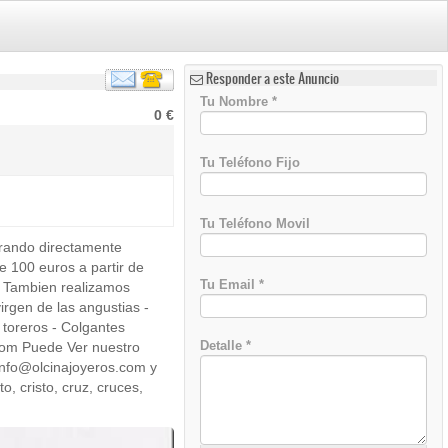
Responder a este Anuncio
Tu Nombre
*
0 €
Tu Teléfono Fijo
Tu Teléfono Movil
prando directamente
)
e 100 euros a partir de
Tu Email
*
Tambien realizamos
irgen de las angustias -
 toreros - Colgantes
Detalle
*
.com Puede Ver nuestro
 info@olcinajoyeros.com y
 cristo, cruz, cruces,