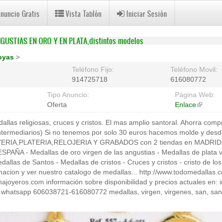
Anuncio Gratis
Vista Tablón
Iniciar Sesión
GUSTIAS EN ORO Y EN PLATA,distintos modelos
oyas
>
Teléfono Fijo:
Teléfono Movil:
914725718
616080772
Tipo Anuncio:
Página Web:
Oferta
Enlace
(link
is
allas religiosas, cruces y cristos. El mas amplio santoral. Ahorra com
external
intermediarios) Si no tenemos por solo 30 euros hacemos molde y desd
YERIA,PLATERIA,RELOJERIA Y GRABADOS con 2 tiendas en MADRID 
SPAÑA - Medallas de oro virgen de las angustias - Medallas de plata v
allas de Santos - Medallas de cristos - Cruces y cristos - cristo de los
macion y ver nuestro catalogo de medallas... http://www.todomedallas
inajoyeros.com información sobre disponibilidad y precios actuales en:
 whatsapp 606038721-616080772 medallas, virgen, virgenes, san, santo,