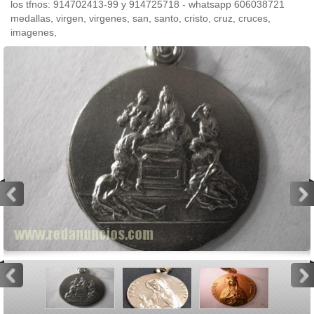
los tfnos: 914702413-99 y 914725718 - whatsapp 606038721
medallas, virgen, virgenes, san, santo, cristo, cruz, cruces,
imagenes,
<
>
<
>