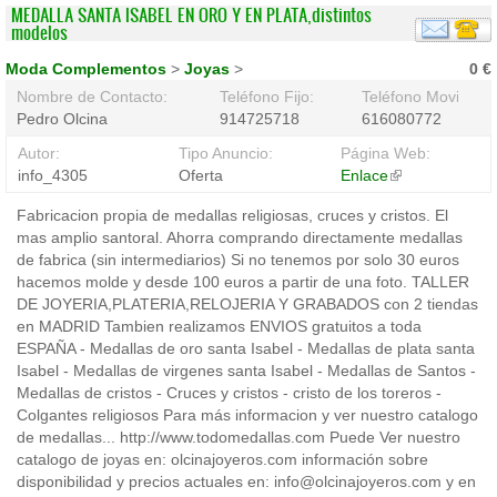
MEDALLA SANTA ISABEL EN ORO Y EN PLATA,distintos
modelos
Moda Complementos
>
Joyas
>
0 €
Nombre de Contacto:
Teléfono Fijo:
Teléfono Movil:
Pedro Olcina
914725718
616080772
Autor:
Tipo Anuncio:
Página Web:
info_4305
Oferta
Enlace
(link
is
Fabricacion propia de medallas religiosas, cruces y cristos. El
external)
mas amplio santoral. Ahorra comprando directamente medallas
de fabrica (sin intermediarios) Si no tenemos por solo 30 euros
hacemos molde y desde 100 euros a partir de una foto. TALLER
DE JOYERIA,PLATERIA,RELOJERIA Y GRABADOS con 2 tiendas
en MADRID Tambien realizamos ENVIOS gratuitos a toda
ESPAÑA - Medallas de oro santa Isabel - Medallas de plata santa
Isabel - Medallas de virgenes santa Isabel - Medallas de Santos -
Medallas de cristos - Cruces y cristos - cristo de los toreros -
Colgantes religiosos Para más informacion y ver nuestro catalogo
de medallas... http://www.todomedallas.com Puede Ver nuestro
catalogo de joyas en: olcinajoyeros.com información sobre
disponibilidad y precios actuales en: info@olcinajoyeros.com y en