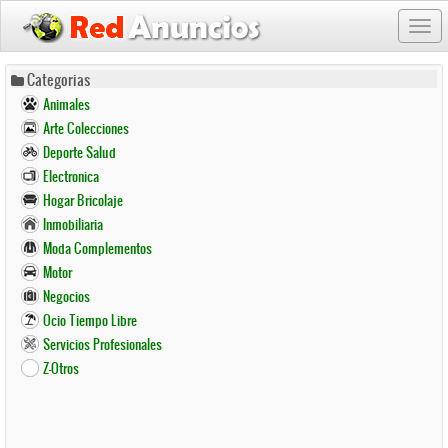
Togg
navi
Pasar
Categorias
al
Animales
contenido
Arte Colecciones
principal
Deporte Salud
Electronica
Hogar Bricolaje
Inmobiliaria
Moda Complementos
Motor
Negocios
Ocio Tiempo Libre
Servicios Profesionales
Z-Otros