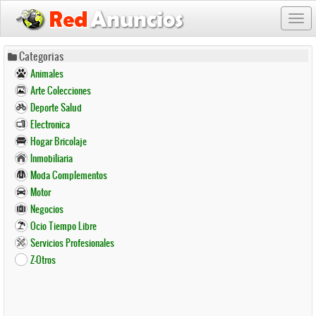
Togg
navi
Pasar
Categorias
al
Animales
contenido
Arte Colecciones
principal
Deporte Salud
Electronica
Hogar Bricolaje
Inmobiliaria
Moda Complementos
Motor
Negocios
Ocio Tiempo Libre
Servicios Profesionales
Z-Otros