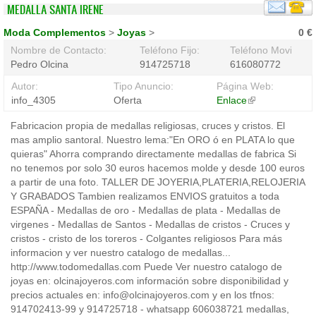
MEDALLA SANTA IRENE
Moda Complementos
>
Joyas
>
0 €
Nombre de Contacto:
Teléfono Fijo:
Teléfono Movil:
Pedro Olcina
914725718
616080772
Autor:
Tipo Anuncio:
Página Web:
info_4305
Oferta
Enlace
(link
is
Fabricacion propia de medallas religiosas, cruces y cristos. El
external)
mas amplio santoral. Nuestro lema:"En ORO ó en PLATA lo que
quieras" Ahorra comprando directamente medallas de fabrica Si
no tenemos por solo 30 euros hacemos molde y desde 100 euros
a partir de una foto. TALLER DE JOYERIA,PLATERIA,RELOJERIA
Y GRABADOS Tambien realizamos ENVIOS gratuitos a toda
ESPAÑA - Medallas de oro - Medallas de plata - Medallas de
virgenes - Medallas de Santos - Medallas de cristos - Cruces y
cristos - cristo de los toreros - Colgantes religiosos Para más
informacion y ver nuestro catalogo de medallas...
http://www.todomedallas.com Puede Ver nuestro catalogo de
joyas en: olcinajoyeros.com información sobre disponibilidad y
precios actuales en: info@olcinajoyeros.com y en los tfnos:
914702413-99 y 914725718 - whatsapp 606038721 medallas,