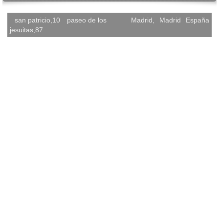
san patricio,10
paseo de los
Madrid
,
Madrid
España
jesuitas,87