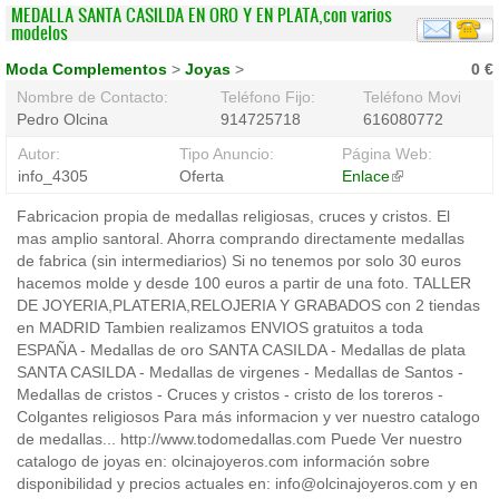
MEDALLA SANTA CASILDA EN ORO Y EN PLATA,con varios
modelos
Moda Complementos
>
Joyas
>
0 €
Nombre de Contacto:
Teléfono Fijo:
Teléfono Movil:
Pedro Olcina
914725718
616080772
Autor:
Tipo Anuncio:
Página Web:
info_4305
Oferta
Enlace
(link
is
Fabricacion propia de medallas religiosas, cruces y cristos. El
external)
mas amplio santoral. Ahorra comprando directamente medallas
de fabrica (sin intermediarios) Si no tenemos por solo 30 euros
hacemos molde y desde 100 euros a partir de una foto. TALLER
DE JOYERIA,PLATERIA,RELOJERIA Y GRABADOS con 2 tiendas
en MADRID Tambien realizamos ENVIOS gratuitos a toda
ESPAÑA - Medallas de oro SANTA CASILDA - Medallas de plata
SANTA CASILDA - Medallas de virgenes - Medallas de Santos -
Medallas de cristos - Cruces y cristos - cristo de los toreros -
Colgantes religiosos Para más informacion y ver nuestro catalogo
de medallas... http://www.todomedallas.com Puede Ver nuestro
catalogo de joyas en: olcinajoyeros.com información sobre
disponibilidad y precios actuales en: info@olcinajoyeros.com y en