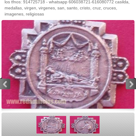
los tfnos: 914725718 - whatsapp 606038721-616080772 casilda,
medallas, virgen, virgenes, san, santo, cristo, cruz, cruces,
imagenes, religiosas
<
>