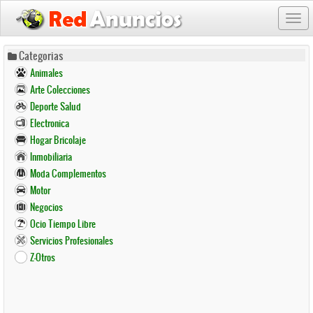
Togg
navi
Pasar
Categorias
al
Animales
contenido
Arte Colecciones
principal
Deporte Salud
Electronica
Hogar Bricolaje
Inmobiliaria
Moda Complementos
Motor
Negocios
Ocio Tiempo Libre
Servicios Profesionales
Z-Otros