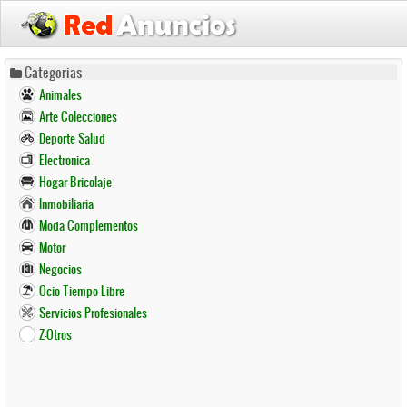
Pasar
Categorias
al
Animales
contenido
Arte Colecciones
principal
Deporte Salud
Electronica
Hogar Bricolaje
Inmobiliaria
Moda Complementos
Motor
Negocios
Ocio Tiempo Libre
Servicios Profesionales
Z-Otros