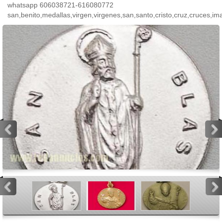
whatsapp 606038721-616080772
san,benito,medallas,virgen,virgenes,san,santo,cristo,cruz,cruces,ima
<
>
<
>