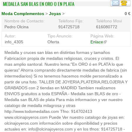
MEDALLA SAN BLAS EN ORO O EN PLATA
Moda Complementos
>
Joyas
>
0 €
Nombre de Contacto:
Teléfono Fijo:
Teléfono Movil:
Pedro Olcina
914725718
616080772
Autor:
Tipo Anuncio:
Página Web:
info_4305
Oferta
Enlace
(link
is
Medalla y cruces san blas en distintas formas y tamaños
external)
Fabricacion propia de medallas religiosas, cruces y cristos. El
mas amplio santoral. Nuestro lema:"En ORO ó en PLATA lo que
quieras" Ahorra comprando directamente medallas de fabrica (sin
intermediarios) Si no tenemos hacemos molde personalizado a
partir de una foto. TALLER DE JOYERIA,PLATERIA,RELOJERIA Y
GRABADOS con 2 tiendas en MADRID Tambien realizamos
ENVIOS gratuitos a toda ESPAÑA - Medalla san BLAS de oro -
Medalla san BLAS de plata Para más informacion y ver nuestro
catalogo de medalla milagrosa y otras
http://www.todomedallas.com Tfno: 914702413
www.olcinajoyeros.com Puede Ver nuestro catalogo de joyas en:
olcinajoyeros.com información sobre disponibilidad y precios
actuales en: info@olcinajoyeros.com y en los tfnos: 914725718 -