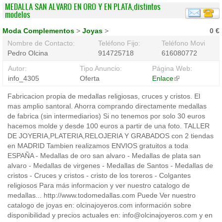
MEDALLA SAN ALVARO EN ORO Y EN PLATA,distintos
modelos
Moda Complementos
>
Joyas
>
0 €
Nombre de Contacto:
Teléfono Fijo:
Teléfono Movil:
Pedro Olcina
914725718
616080772
Autor:
Tipo Anuncio:
Página Web:
info_4305
Oferta
Enlace
(link
is
Fabricacion propia de medallas religiosas, cruces y cristos. El
external)
mas amplio santoral. Ahorra comprando directamente medallas
de fabrica (sin intermediarios) Si no tenemos por solo 30 euros
hacemos molde y desde 100 euros a partir de una foto. TALLER
DE JOYERIA,PLATERIA,RELOJERIA Y GRABADOS con 2 tiendas
en MADRID Tambien realizamos ENVIOS gratuitos a toda
ESPAÑA - Medallas de oro san alvaro - Medallas de plata san
alvaro - Medallas de virgenes - Medallas de Santos - Medallas de
cristos - Cruces y cristos - cristo de los toreros - Colgantes
religiosos Para más informacion y ver nuestro catalogo de
medallas... http://www.todomedallas.com Puede Ver nuestro
catalogo de joyas en: olcinajoyeros.com información sobre
disponibilidad y precios actuales en: info@olcinajoyeros.com y en