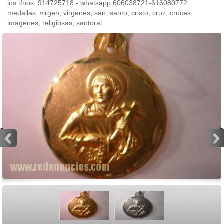
los tfnos: 914725718 - whatsapp 606038721-616080772
medallas, virgen, virgenes, san, santo, cristo, cruz, cruces,
imagenes, religiosas, santoral,
<
>