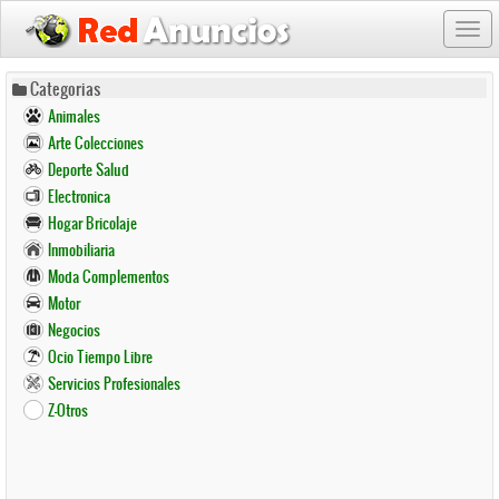
Togg
navi
Pasar
Categorias
al
Animales
contenido
Arte Colecciones
principal
Deporte Salud
Electronica
Hogar Bricolaje
Inmobiliaria
Moda Complementos
Motor
Negocios
Ocio Tiempo Libre
Servicios Profesionales
Z-Otros