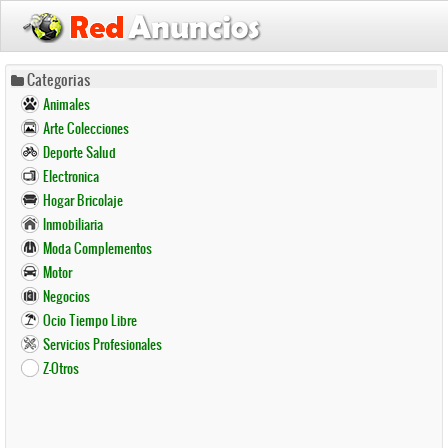
Pasar
Categorias
al
Animales
contenido
Arte Colecciones
principal
Deporte Salud
Electronica
Hogar Bricolaje
Inmobiliaria
Moda Complementos
Motor
Negocios
Ocio Tiempo Libre
Servicios Profesionales
Z-Otros