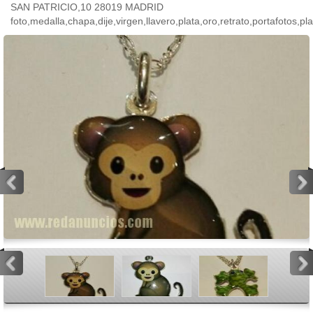
SAN PATRICIO,10 28019 MADRID
foto,medalla,chapa,dije,virgen,llavero,plata,oro,retrato,portafotos,pl
<
>
<
>