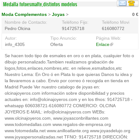
Medalla fotoesmalte,distintos modelos
Moda Complementos
>
Joyas
>
0 €
Nombre de Contacto:
Teléfono Fijo:
Teléfono Movil:
Pedro Olcina
914725718
616080772
Autor:
Tipo Anuncio:
Página Web:
info_4305
Oferta
Enlace
(link
is
Se hacen todo tipo de esmales en oro o en plata, cualquier foto o
external)
dibujo personalizado.Tambien realizamos grabación de
logos,fotos,enlaces,nombres,etc. en relieve,esmaltados,etc
Nuestro Lema: En Oro ó en Plata lo que quieras Danos tu idea y
la llevaremos a cabo. Envio por correo ó recogida en tienda en
Madrid Puede Ver nuestro catalogo de joyas en:
olcinajoyeros.com información sobre disponibilidad y precios
actuales en: info@olcinajoyeros.com y en los tfnos: 914725718 -
whatsapp 606038721-616080772 COMERCIO: OLCINA
JOYEROS E-MAIL: info@olcinajoyeros.com WEBs:
www.olcinajoyeros.com, www.joyasconbrillantes.com
www.todomedallas.com www.regalos-de-empresa.org
www.fotomedalla.net www.anilloatlante.org www.joyasdelujo.org
www.joyaspersonalizadas.net TFNO: 914725718 DIRECCIÓN: