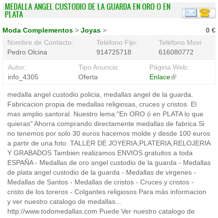
MEDALLA ANGEL CUSTODIO DE LA GUARDA EN ORO O EN
PLATA
Moda Complementos
>
Joyas
>
0 €
Nombre de Contacto:
Teléfono Fijo:
Teléfono Movil:
Pedro Olcina
914725718
616080772
Autor:
Tipo Anuncio:
Página Web:
info_4305
Oferta
Enlace
(link
is
medalla angel custodio policia, medallas angel de la guarda.
external)
Fabricacion propia de medallas religiosas, cruces y cristos. El
mas amplio santoral. Nuestro lema:"En ORO ó en PLATA lo que
quieras" Ahorra comprando directamente medallas de fabrica Si
no tenemos por solo 30 euros hacemos molde y desde 100 euros
a partir de una foto. TALLER DE JOYERIA,PLATERIA,RELOJERIA
Y GRABADOS Tambien realizamos ENVIOS gratuitos a toda
ESPAÑA - Medallas de oro angel custodio de la guarda - Medallas
de plata angel custodio de la guarda - Medallas de virgenes -
Medallas de Santos - Medallas de cristos - Cruces y cristos -
cristo de los toreros - Colgantes religiosos Para más informacion
y ver nuestro catalogo de medallas...
http://www.todomedallas.com Puede Ver nuestro catalogo de