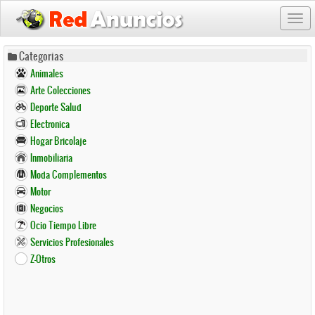
Togg
navi
Pasar
Categorias
al
Animales
contenido
Arte Colecciones
principal
Deporte Salud
Electronica
Hogar Bricolaje
Inmobiliaria
Moda Complementos
Motor
Negocios
Ocio Tiempo Libre
Servicios Profesionales
Z-Otros