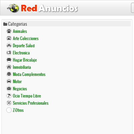
Pasar
Categorias
al
Animales
contenido
Arte Colecciones
principal
Deporte Salud
Electronica
Hogar Bricolaje
Inmobiliaria
Moda Complementos
Motor
Negocios
Ocio Tiempo Libre
Servicios Profesionales
Z-Otros