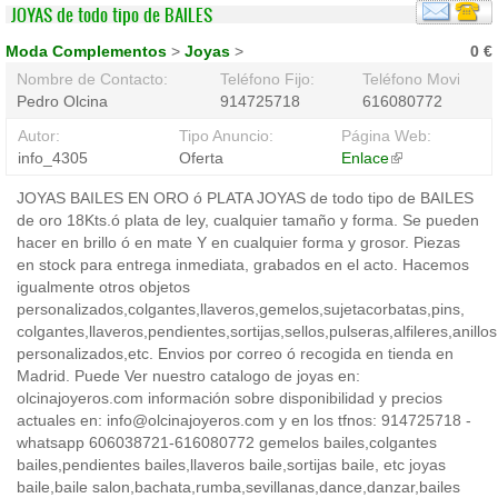
JOYAS de todo tipo de BAILES
Moda Complementos
>
Joyas
>
0 €
Nombre de Contacto:
Teléfono Fijo:
Teléfono Movil:
Pedro Olcina
914725718
616080772
Autor:
Tipo Anuncio:
Página Web:
info_4305
Oferta
Enlace
(link
is
JOYAS BAILES EN ORO ó PLATA JOYAS de todo tipo de BAILES
external)
de oro 18Kts.ó plata de ley, cualquier tamaño y forma. Se pueden
hacer en brillo ó en mate Y en cualquier forma y grosor. Piezas
en stock para entrega inmediata, grabados en el acto. Hacemos
igualmente otros objetos
personalizados,colgantes,llaveros,gemelos,sujetacorbatas,pins,
colgantes,llaveros,pendientes,sortijas,sellos,pulseras,alfileres,anillo
personalizados,etc. Envios por correo ó recogida en tienda en
Madrid. Puede Ver nuestro catalogo de joyas en:
olcinajoyeros.com información sobre disponibilidad y precios
actuales en: info@olcinajoyeros.com y en los tfnos: 914725718 -
whatsapp 606038721-616080772 gemelos bailes,colgantes
bailes,pendientes bailes,llaveros baile,sortijas baile, etc joyas
baile,baile salon,bachata,rumba,sevillanas,dance,danzar,bailes