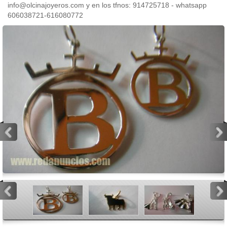
info@olcinajoyeros.com y en los tfnos: 914725718 - whatsapp
606038721-616080772
<
>
<
>