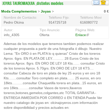
JOYAS TAUROMAQUIA ,distintos modelos
Moda Complementos
>
Joyas
>
0 €
Nombre de Contacto:
Teléfono Fijo:
Teléfono Movil:
Pedro Olcina
914725718
616080772
Autor:
Tipo Anuncio:
Página Web:
info_4305
Oferta
Enlace
(link
is
Ademas de los modelos que tenemos tambien podemos realizar
external)
cualquier propuesta a partir de una fotografia ó dibujo. Nuestro
Lema: "En ORO ó en PLATA lo q quieras" Cristo de los toreros
Aprox. 6grs. EN PLATA DE LEY............ 28 Euros Cristo de los
toreros Aprox. 8grs. EN ORO DE LEY 18 Kts....... consultar Cristo
de los toreros Aprox. 5.70grs. EN ORO DE LEY 18 KTS....
consultar Cabeza de toro en plata de ley 25 euros y en oro 18
Kts........consultar Toro completo en plata....... 25 euros, en oro
18kts...........consultar Chaquetilla torera en plata...15 euros, en
oro 18kts...........consultar Vasos de torero,llaveros
toreros,botones,gemelos,colgantes,etc TOTAL GARANTIA -
ENTREGA INMEDIATA POR CORREO ó EN TIENDA Puede Ver
nuestro catalogo de joyas en: olcinajoyeros.com información
sobre disponibilidad y precios actuales en: