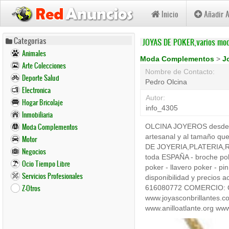
Inicio
Añadir 
Pasar
Categorias
JOYAS DE POKER,varios mo
al
Animales
contenido
Moda Complementos
>
J
Arte Colecciones
principal
Nombre de Contacto:
Deporte Salud
Pedro Olcina
Electronica
Autor:
Hogar Bricolaje
info_4305
Inmobiliaria
Moda Complementos
OLCINA JOYEROS desde 19
artesanal y al tamaño qu
Motor
DE JOYERIA,PLATERIA,RE
Negocios
toda ESPAÑA - broche poke
Ocio Tiempo Libre
poker - llavero poker - p
Servicios Profesionales
disponibilidad y precios 
Z-Otros
616080772 COMERCIO: OL
www.joyasconbrillantes.
www.anilloatlante.org ww