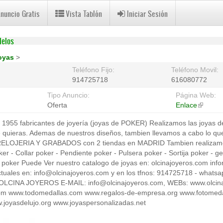
Anuncio Gratis
Vista Tablón
Iniciar Sesión
delos
oyas
>
Teléfono Fijo:
Teléfono Movil:
914725718
616080772
Tipo Anuncio:
Página Web:
Oferta
Enlace
(link
is
55 fabricantes de joyería (joyas de POKER) Realizamos las joyas d
external
e quieras. Ademas de nuestros diseños, tambien llevamos a cabo lo 
LOJERIA Y GRABADOS con 2 tiendas en MADRID Tambien realizamo
r - Collar poker - Pendiente poker - Pulsera poker - Sortija poker - g
in poker Puede Ver nuestro catalogo de joyas en: olcinajoyeros.com inf
actuales en: info@olcinajoyeros.com y en los tfnos: 914725718 - what
CINA JOYEROS E-MAIL: info@olcinajoyeros.com, WEBs: www.olcina
com www.todomedallas.com www.regalos-de-empresa.org www.fotomeda
w.joyasdelujo.org www.joyaspersonalizadas.net