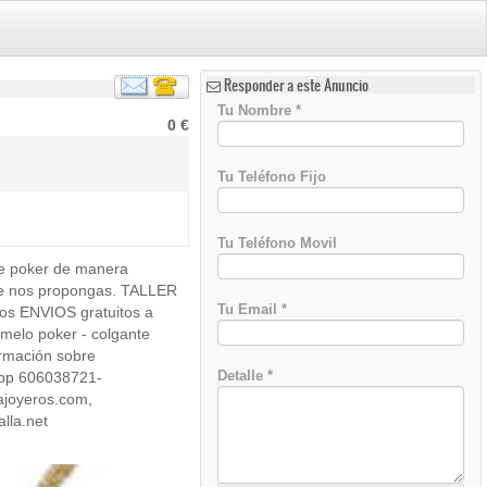
Responder a este Anuncio
Tu Nombre
*
0 €
Tu Teléfono Fijo
Tu Teléfono Movil
e poker de manera
)
que nos propongas. TALLER
Tu Email
*
s ENVIOS gratuitos a
emelo poker - colgante
ormación sobre
Detalle
*
sapp 606038721-
joyeros.com,
lla.net