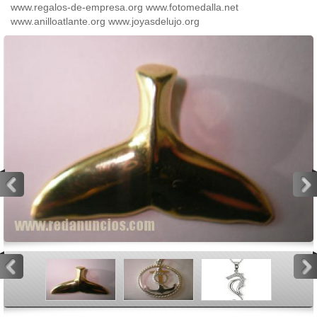
www.regalos-de-empresa.org www.fotomedalla.net
www.anilloatlante.org www.joyasdelujo.org
<
>
<
>