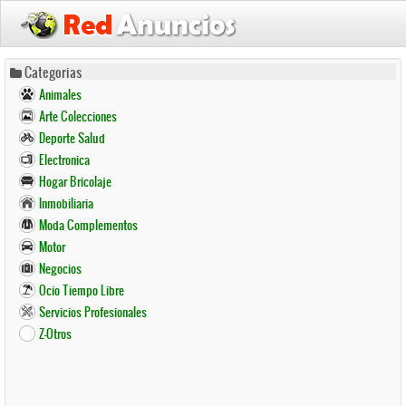
Pasar
Categorias
al
Animales
contenido
Arte Colecciones
principal
Deporte Salud
Electronica
Hogar Bricolaje
Inmobiliaria
Moda Complementos
Motor
Negocios
Ocio Tiempo Libre
Servicios Profesionales
Z-Otros