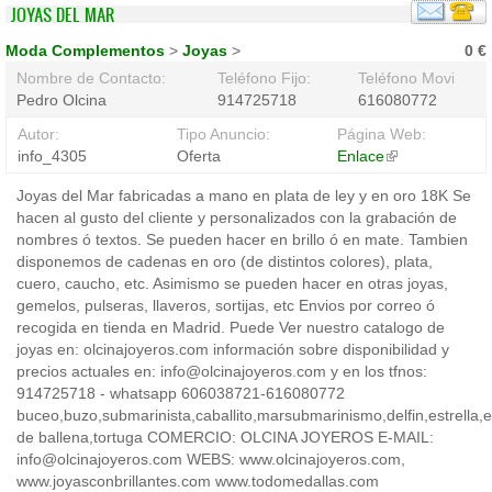
JOYAS DEL MAR
Moda Complementos
>
Joyas
>
0 €
Nombre de Contacto:
Teléfono Fijo:
Teléfono Movil:
Pedro Olcina
914725718
616080772
Autor:
Tipo Anuncio:
Página Web:
info_4305
Oferta
Enlace
(link
is
Joyas del Mar fabricadas a mano en plata de ley y en oro 18K Se
external)
hacen al gusto del cliente y personalizados con la grabación de
nombres ó textos. Se pueden hacer en brillo ó en mate. Tambien
disponemos de cadenas en oro (de distintos colores), plata,
cuero, caucho, etc. Asimismo se pueden hacer en otras joyas,
gemelos, pulseras, llaveros, sortijas, etc Envios por correo ó
recogida en tienda en Madrid. Puede Ver nuestro catalogo de
joyas en: olcinajoyeros.com información sobre disponibilidad y
precios actuales en: info@olcinajoyeros.com y en los tfnos:
914725718 - whatsapp 606038721-616080772
buceo,buzo,submarinista,caballito,marsubmarinismo,delfin,estrella,
de ballena,tortuga COMERCIO: OLCINA JOYEROS E-MAIL:
info@olcinajoyeros.com WEBS: www.olcinajoyeros.com,
www.joyasconbrillantes.com www.todomedallas.com