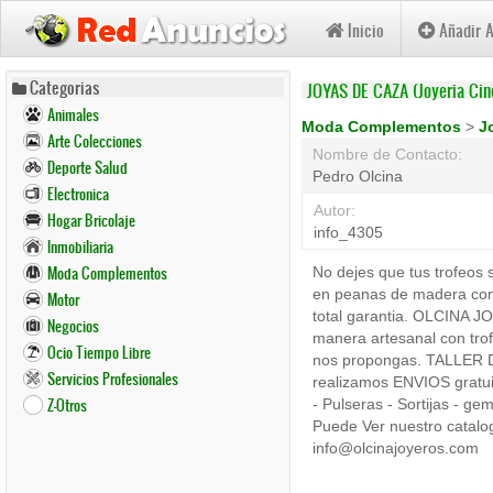
Inicio
Añadir 
Pasar
Categorias
JOYAS DE CAZA (Joyeria Cin
al
Animales
contenido
Moda Complementos
>
J
Arte Colecciones
principal
Nombre de Contacto:
Deporte Salud
Pedro Olcina
Electronica
Autor:
Hogar Bricolaje
info_4305
Inmobiliaria
Moda Complementos
No dejes que tus trofeos 
en peanas de madera con
Motor
total garantia. OLCINA J
Negocios
manera artesanal con tro
Ocio Tiempo Libre
nos propongas. TALLER
Servicios Profesionales
realizamos ENVIOS gratuit
Z-Otros
- Pulseras - Sortijas - gem
Puede Ver nuestro catalog
info@olcinajoyeros.com