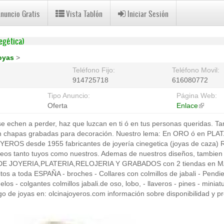
Anuncio Gratis
Vista Tablón
Iniciar Sesión
egética)
oyas
>
Teléfono Fijo:
Teléfono Movil:
914725718
616080772
Tipo Anuncio:
Página Web:
Oferta
Enlace
(link
is
se echen a perder, haz que luzcan en ti ó en tus personas queridas. 
external
 chapas grabadas para decoración. Nuestro lema: En ORO ó en PLATA
OYEROS desde 1955 fabricantes de joyería cinegetica (joyas de caza) 
feos tanto tuyos como nuestros. Ademas de nuestros diseños, tambien
 DE JOYERIA,PLATERIA,RELOJERIA Y GRABADOS con 2 tiendas en 
os a toda ESPAÑA - broches - Collares con colmillos de jabali - Pendie
elos - colgantes colmillos jabali.de oso, lobo, - llaveros - pines - minia
o de joyas en: olcinajoyeros.com información sobre disponibilidad y pr