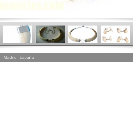
,
Madrid
España