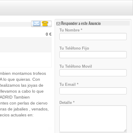
Responder a este Anuncio
Tu Nombre
*
0 €
Tu Teléfono Fijo
Tu Teléfono Movil
Tambien montamos trofeos
)
 lo que quieras. Con
Tu Email
*
Realizamos las joyas de
 llevamos a cabo lo que
MADRID Tambien
Detalle
*
ntes con perlas de ciervo
turas de jabalies , venados,
ecios actuales en: