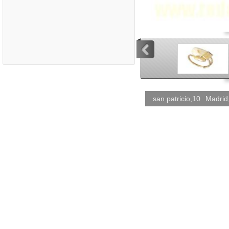
<
<
san patricio,10
Madrid