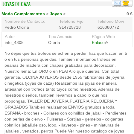
JOYAS DE CAZA
Moda Complementos
>
Joyas
>
0 €
Nombre de Contacto:
Teléfono Fijo:
Teléfono Movil:
Pedro Olcina
914725718
616080772
Autor:
Tipo Anuncio:
Página Web:
info_4305
Oferta
Enlace
(link
is
No dejes que tus trofeos se echen a perder, haz que luzcan en ti
external)
ó en tus personas queridas. Tambien montamos trofeos en
peanas de madera con chapas grabadas para decoración.
Nuestro lema: En ORO ó en PLATA lo que quieras. Con total
garantia. OLCINA JOYEROS desde 1955 fabricantes de joyería
cinegetica (joyas de caza) Realizamos las joyas de manera
artesanal con trofeos tanto tuyos como nuestros. Ademas de
nuestros diseños, tambien llevamos a cabo lo que nos
propongas. TALLER DE JOYERIA,PLATERIA,RELOJERIA Y
GRABADOS Tambien realizamos ENVIOS gratuitos a toda
ESPAÑA - broches - Collares con colmillos de jabali - Pendientes
con perlas de ciervo - Pulseras - Sortijas - gemelos - colgantes
colmillos jabali.de oso, lobo, - llaveros - pines - miniaturas de
jabalies , venados, perros Puede Ver nuestro catalogo de joyas