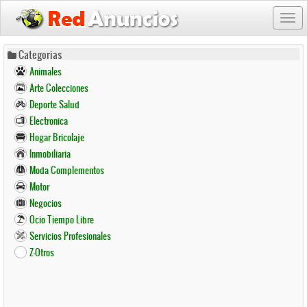
Togg
navi
Pasar
Categorias
al
Animales
contenido
Arte Colecciones
principal
Deporte Salud
Electronica
Hogar Bricolaje
Inmobiliaria
Moda Complementos
Motor
Negocios
Ocio Tiempo Libre
Servicios Profesionales
Z-Otros