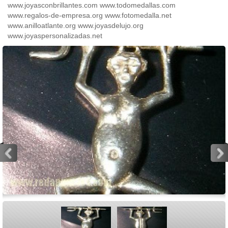
www.joyasconbrillantes.com www.todomedallas.com
www.regalos-de-empresa.org www.fotomedalla.net
www.anilloatlante.org www.joyasdelujo.org
www.joyaspersonalizadas.net
<
>