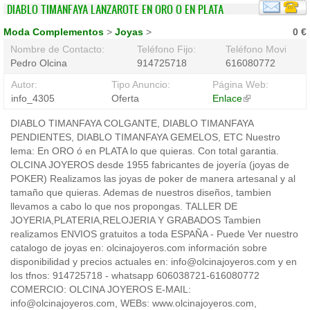
DIABLO TIMANFAYA LANZAROTE EN ORO O EN PLATA
Moda Complementos
>
Joyas
>
0 €
Nombre de Contacto:
Teléfono Fijo:
Teléfono Movil:
Pedro Olcina
914725718
616080772
Autor:
Tipo Anuncio:
Página Web:
info_4305
Oferta
Enlace
(link
is
DIABLO TIMANFAYA COLGANTE, DIABLO TIMANFAYA
external)
PENDIENTES, DIABLO TIMANFAYA GEMELOS, ETC Nuestro
lema: En ORO ó en PLATA lo que quieras. Con total garantia.
OLCINA JOYEROS desde 1955 fabricantes de joyería (joyas de
POKER) Realizamos las joyas de poker de manera artesanal y al
tamaño que quieras. Ademas de nuestros diseños, tambien
llevamos a cabo lo que nos propongas. TALLER DE
JOYERIA,PLATERIA,RELOJERIA Y GRABADOS Tambien
realizamos ENVIOS gratuitos a toda ESPAÑA - Puede Ver nuestro
catalogo de joyas en: olcinajoyeros.com información sobre
disponibilidad y precios actuales en: info@olcinajoyeros.com y en
los tfnos: 914725718 - whatsapp 606038721-616080772
COMERCIO: OLCINA JOYEROS E-MAIL:
info@olcinajoyeros.com, WEBs: www.olcinajoyeros.com,