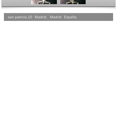
san patricio,10
Madrid
,
Madrid
España