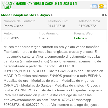
CRUCES MARINERAS VIRGEN CARMEN EN ORO O EN
PLATA
Moda Complementos
>
Joyas
>
0 €
Nombre de Contacto:
Teléfono Fijo:
Teléfono Movil:
Pedro Olcina
914725718
616080772
Autor:
Tipo Anuncio:
Página Web:
info_4305
Oferta
Enlace
(link
is
cruces marineras virgen carmen en oro y plata varios tamaños
external)
Fabricacion propia de medallas religiosas, cruces y cristos. El
mas amplio santoral. Ahorra comprando directamente medallas
de fabrica (sin intermediarios) Si no lo tenemos,hacemos molde
personalizado a partir de una foto. TALLER DE
JOYERIA,PLATERIA,RELOJERIA Y GRABADOS con 2 tiendas en
MADRID Tambien realizamos ENVIOS gratuitos a toda ESPAÑA -
Medallas de oro - Medallas de plata - Medallas de virgenes
CARMEN - Medallas de Santos - Medallas de cristos - Cruces y
cristos MARINEROS - cristo de los toreros - Colgantes religiosos
Para más informacion y ver nuestro catalogo de medallas...
http://www.todomedallas.com Tfno: 914725718 whatsapp
606038721-616080772 Puede Ver nuestro catalogo de joyas en: