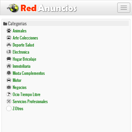
Togg
navi
Pasar
Categorias
al
Animales
contenido
Arte Colecciones
principal
Deporte Salud
Electronica
Hogar Bricolaje
Inmobiliaria
Moda Complementos
Motor
Negocios
Ocio Tiempo Libre
Servicios Profesionales
Z-Otros