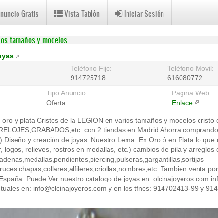
Anuncio Gratis
Vista Tablón
Iniciar Sesión
rios tamaños y modelos
oyas
>
Teléfono Fijo:
Teléfono Movil:
914725718
616080772
Tipo Anuncio:
Página Web:
Oferta
Enlace
(link
is
o y plata Cristos de la LEGION en varios tamaños y modelos cristo de
external
LOJES,GRABADOS,etc. con 2 tiendas en Madrid Ahorra comprando d
os) Diseño y creación de joyas. Nuestro Lema: En Oro ó en Plata lo que 
 logos, relieves, rostros en medallas, etc.) cambios de pila y arreglos d
cadenas,medallas,pendientes,piercing,pulseras,gargantillas,sortijas
ruces,chapas,collares,alfileres,criollas,nombres,etc. Tambien venta por
 España. Puede Ver nuestro catalogo de joyas en: olcinajoyeros.com i
actuales en: info@olcinajoyeros.com y en los tfnos: 914702413-99 y 9