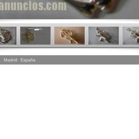
,
Madrid
España