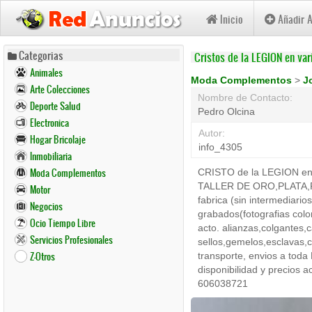
Inicio
Añadir 
Pasar
Categorias
Cristos de la LEGION en va
al
Animales
contenido
Moda Complementos
>
J
Arte Colecciones
principal
Nombre de Contacto:
Deporte Salud
Pedro Olcina
Electronica
Autor:
Hogar Bricolaje
info_4305
Inmobiliaria
Moda Complementos
CRISTO de la LEGION en or
TALLER DE ORO,PLATA,RE
Motor
fabrica (sin intermediari
Negocios
grabados(fotografias color,
Ocio Tiempo Libre
acto. alianzas,colgantes,
Servicios Profesionales
sellos,gemelos,esclavas,c
Z-Otros
transporte, envios a toda
disponibilidad y precios 
606038721