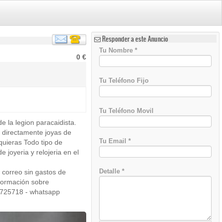
Responder a este Anuncio
Tu Nombre
*
0 €
Tu Teléfono Fijo
Tu Teléfono Movil
 la legion paracaidista.
)
irectamente joyas de
Tu Email
*
quieras Todo tipo de
e joyeria y relojeria en el
Detalle
*
 correo sin gastos de
nformación sobre
14725718 - whatsapp