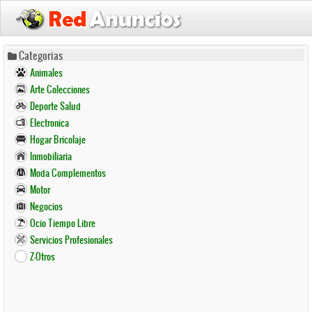
Pasar
Categorias
al
Animales
contenido
Arte Colecciones
principal
Deporte Salud
Electronica
Hogar Bricolaje
Inmobiliaria
Moda Complementos
Motor
Negocios
Ocio Tiempo Libre
Servicios Profesionales
Z-Otros