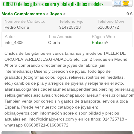
CRISTO de los gitanos en oro y plata,distintos modelos
Moda Complementos
>
Joyas
>
0 €
Nombre de Contacto:
Teléfono Fijo:
Teléfono Movil:
Pedro Olcina
914725718
616080772
Autor:
Tipo Anuncio:
Página Web:
info_4305
Oferta
Enlace
(link
is
Cristos de los gitanos en varios tamaños y modelos TALLER DE
external)
ORO,PLATA,RELOJES,GRABADOS,etc. con 2 tiendas en Madrid
Ahorra comprando directamente joyas de fabrica (sin
intermediarios) Diseño y creación de joyas. Todo tipo de
grabados(fotografias color, logos, relieves, rostros en medallas,
etc.) cambios de pila y arreglos de joyeria y relojeria en el acto.
alianzas,colgantes,cadenas,medallas,pendientes,piercing,pulseras,ga
sellos,gemelos,esclavas,cruces,chapas,collares,alfileres,criollas,no
Tambien venta por correo sin gastos de transporte, envios a toda
España. Puede Ver nuestro catalogo de joyas en:
olcinajoyeros.com información sobre disponibilidad y precios
actuales en: info@olcinajoyeros.com y en los tfnos: 914725718 -
whatsapp 606038721-616080772