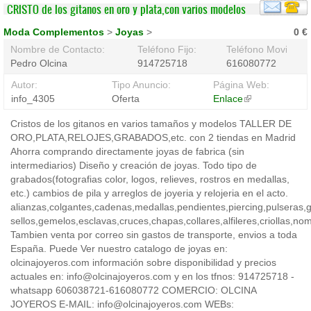
CRISTO de los gitanos en oro y plata,con varios modelos
Moda Complementos
>
Joyas
>
0 €
Nombre de Contacto:
Teléfono Fijo:
Teléfono Movil:
Pedro Olcina
914725718
616080772
Autor:
Tipo Anuncio:
Página Web:
info_4305
Oferta
Enlace
(link
is
Cristos de los gitanos en varios tamaños y modelos TALLER DE
external)
ORO,PLATA,RELOJES,GRABADOS,etc. con 2 tiendas en Madrid
Ahorra comprando directamente joyas de fabrica (sin
intermediarios) Diseño y creación de joyas. Todo tipo de
grabados(fotografias color, logos, relieves, rostros en medallas,
etc.) cambios de pila y arreglos de joyeria y relojeria en el acto.
alianzas,colgantes,cadenas,medallas,pendientes,piercing,pulseras,ga
sellos,gemelos,esclavas,cruces,chapas,collares,alfileres,criollas,no
Tambien venta por correo sin gastos de transporte, envios a toda
España. Puede Ver nuestro catalogo de joyas en:
olcinajoyeros.com información sobre disponibilidad y precios
actuales en: info@olcinajoyeros.com y en los tfnos: 914725718 -
whatsapp 606038721-616080772 COMERCIO: OLCINA
JOYEROS E-MAIL: info@olcinajoyeros.com WEBs: