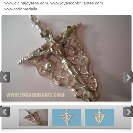
www.olcinajoyeros.com, www.joyasconbrillantes.com
www.todomedalla
<
>
<
>