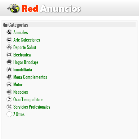
Pasar
Categorias
al
Animales
contenido
Arte Colecciones
principal
Deporte Salud
Electronica
Hogar Bricolaje
Inmobiliaria
Moda Complementos
Motor
Negocios
Ocio Tiempo Libre
Servicios Profesionales
Z-Otros