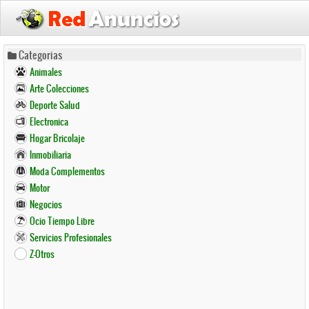
Pasar
Categorias
al
Animales
contenido
Arte Colecciones
principal
Deporte Salud
Electronica
Hogar Bricolaje
Inmobiliaria
Moda Complementos
Motor
Negocios
Ocio Tiempo Libre
Servicios Profesionales
Z-Otros