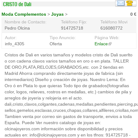
CRISTO de Dali
Moda Complementos
>
Joyas
>
0 €
Nombre de Contacto:
Teléfono Fijo:
Teléfono Movil:
Pedro Olcina
914725718
616080772
Autor:
Tipo Anuncio:
Página Web:
info_4305
Oferta
Enlace
(link
is
Cristos de Dali en varios tamaños y modelos cristo de Dali suerlto
external)
o con cadena clavos varios tamaños en oro o en plata. TALLER
DE ORO,PLATA,RELOJES,GRABADOS,etc. con 2 tiendas en
Madrid Ahorra comprando directamente joyas de fabrica (sin
intermediarios) Diseño y creación de joyas. Nuestro Lema: En
Oro ó en Plata lo que quieras Todo tipo de grabados(fotografias
color, logos, relieves, rostros en medallas, etc.) cambios de pila y
arreglos de joyeria y relojeria en el acto.
dali,cristo,clavos,colgantes,cadenas,medallas,pendientes,piercing,pul
sellos,gemelos,esclavas,cruces,chapas,collares,alfileres,criollas,no
Tambien venta por correo sin gastos de transporte, envios a toda
España. Puede Ver nuestro catalogo de joyas en:
olcinajoyeros.com información sobre disponibilidad y precios
actuales en: info@olcinajoyeros.com y en los tfnos: 914725718 -