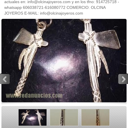
actuales en: info@olcinajoyeros.com y en los tfno: 914725718 -
whatsapp 606038721-616080772 COMERCIO: OLCINA
JOYEROS E-MAIL: info@olcinajoyeros.com
<
>