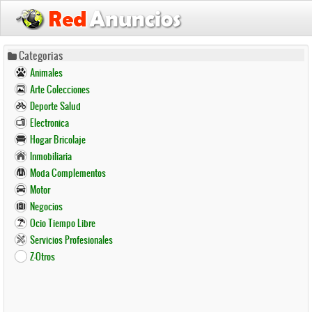
Pasar
Categorias
al
Animales
contenido
Arte Colecciones
principal
Deporte Salud
Electronica
Hogar Bricolaje
Inmobiliaria
Moda Complementos
Motor
Negocios
Ocio Tiempo Libre
Servicios Profesionales
Z-Otros