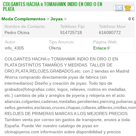
COLGANTES HACHA o TOMAHAWK INDIO EN ORO O EN
PLATA
Moda Complementos
>
Joyas
>
0 €
Nombre de Contacto:
Teléfono Fijo:
Teléfono Movil:
Pedro Olcina
914725718
616080772
Autor:
Tipo Anuncio:
Página Web:
info_4305
Oferta
Enlace
(link
is
COLGANTES HACHA o TOMAHAWK INDIO EN ORO O EN
external)
PLATA DISTINTOS TAMAÑOS Y MEDIDAS. TALLER DE
ORO,PLATA,RELOJES,GRABADOS,etc. con 2 tiendas en Madrid
Ahorra comprando directamente joyas de fabrica (sin
intermediarios) Diseño y creación de joyas. Todo tipo de
grabados(fotografias color, logos, relieves, rostros en medallas,
etc.) cambios de pila y arreglos de joyeria y relojeria en el acto.
alianzas,colgantes,cadenas,medallas,pendientes,piercing,pulseras,ga
sellos,gemelos,esclavas,cruces,chapas,collares,alfileres,criollas,no
RELOJES DE PRIMERAS MARCAS A LOS MEJORES PRECIOS.
Tambien venta por correo sin gastos de transporte, envios a toda
España. Puede Ver nuestro catalogo de joyas en:
olcinajoyeros.com información sobre disponibilidad y precios