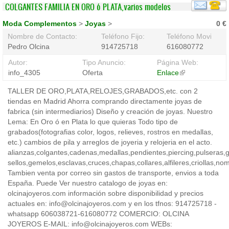
COLGANTES FAMILIA EN ORO ó PLATA,varios modelos
Moda Complementos
>
Joyas
>
0 €
Nombre de Contacto:
Teléfono Fijo:
Teléfono Movil:
Pedro Olcina
914725718
616080772
Autor:
Tipo Anuncio:
Página Web:
info_4305
Oferta
Enlace
(link
is
TALLER DE ORO,PLATA,RELOJES,GRABADOS,etc. con 2
external)
tiendas en Madrid Ahorra comprando directamente joyas de
fabrica (sin intermediarios) Diseño y creación de joyas. Nuestro
Lema: En Oro ó en Plata lo que quieras Todo tipo de
grabados(fotografias color, logos, relieves, rostros en medallas,
etc.) cambios de pila y arreglos de joyeria y relojeria en el acto.
alianzas,colgantes,cadenas,medallas,pendientes,piercing,pulseras,ga
sellos,gemelos,esclavas,cruces,chapas,collares,alfileres,criollas,no
Tambien venta por correo sin gastos de transporte, envios a toda
España. Puede Ver nuestro catalogo de joyas en:
olcinajoyeros.com información sobre disponibilidad y precios
actuales en: info@olcinajoyeros.com y en los tfnos: 914725718 -
whatsapp 606038721-616080772 COMERCIO: OLCINA
JOYEROS E-MAIL: info@olcinajoyeros.com WEBs: