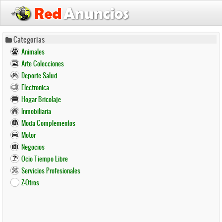
Pasar
Categorias
al
Animales
contenido
Arte Colecciones
principal
Deporte Salud
Electronica
Hogar Bricolaje
Inmobiliaria
Moda Complementos
Motor
Negocios
Ocio Tiempo Libre
Servicios Profesionales
Z-Otros