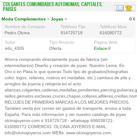
COLGANTES COMUNIDADES AUTONOMAS, CAPITALES,
PAISES
Moda Complementos
>
Joyas
>
0 €
Nombre de Contacto:
Teléfono Fijo:
Teléfono Movil:
Pedro Olcina
914725718
616080772
Autor:
Tipo Anuncio:
Página Web:
info_4305
Oferta
Enlace
(link
is
Ahorra comprando directamente joyas de fabrica (sin
external)
intermediarios) Diseño y creación de joyas. Nuestro Lema: En
Oro ó en Plata lo que quieras Todo tipo de grabados(fotografias
color, logos, relieves, rostros en medallas, etc.) cambios de pila y
arreglos de joyeria y relojeria en el acto.
alianzas,colgantes,cadenas,medallas,pendientes,piercing,pulseras,ga
sellos,gemelos,esclavas,cruces,chapas,collares,alfileres,criollas,no
RELOJES DE PRIMERAS MARCAS A LOS MEJORES PRECIOS.
Tambien venta por correo sin gastos de transporte, envios a toda
España. Para más informacion y ver nuestro catalogo de joyas
olcinajoyeros-com ó 914725718 - whatsapp 606038721-
616080772 COMERCIO: OLCINA JOYEROS E-MAIL:
info@olcinajoyeros.com WEBs: www.olcinajoyeros.com,