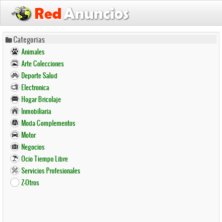
Pasar
Categorias
al
Animales
contenido
Arte Colecciones
principal
Deporte Salud
Electronica
Hogar Bricolaje
Inmobiliaria
Moda Complementos
Motor
Negocios
Ocio Tiempo Libre
Servicios Profesionales
Z-Otros