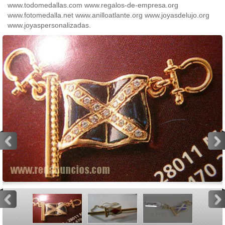
www.todomedallas.com www.regalos-de-empresa.org
www.fotomedalla.net www.anilloatlante.org www.joyasdelujo.org
www.joyaspersonalizadas.
<
>
<
>