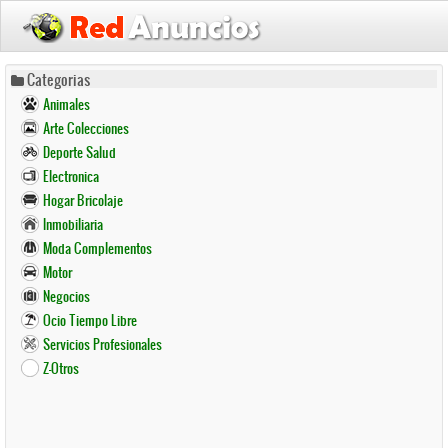
Pasar
Categorias
al
Animales
contenido
Arte Colecciones
principal
Deporte Salud
Electronica
Hogar Bricolaje
Inmobiliaria
Moda Complementos
Motor
Negocios
Ocio Tiempo Libre
Servicios Profesionales
Z-Otros