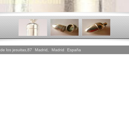
de los jesuitas,87
Madrid
,
Madrid
España