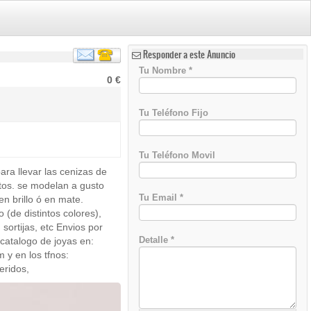
Responder a este Anuncio
Tu Nombre
*
0 €
Tu Teléfono Fijo
Tu Teléfono Movil
ara llevar las cenizas de
)
tos. se modelan a gusto
Tu Email
*
n brillo ó en mate.
de distintos colores),
sortijas, etc Envios por
Detalle
*
catalogo de joyas en:
 y en los tfnos:
eridos,