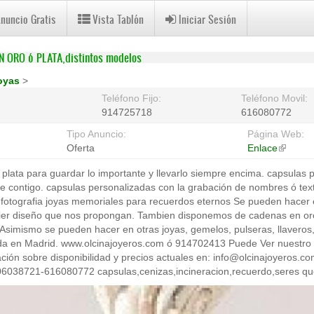
Anuncio Gratis
Vista Tablón
Iniciar Sesión
 ORO ó PLATA,distintos modelos
oyas
>
Teléfono Fijo:
Teléfono Movil:
914725718
616080772
Tipo Anuncio:
Página Web:
Oferta
Enlace
(link
is
 plata para guardar lo importante y llevarlo siempre encima. capsulas p
external
re contigo. capsulas personalizadas con la grabación de nombres ó tex
na fotografia joyas memoriales para recuerdos eternos Se pueden hacer e
r diseño que nos propongan. Tambien disponemos de cadenas en oro (
 Asimismo se pueden hacer en otras joyas, gemelos, pulseras, llaveros, 
nda en Madrid. www.olcinajoyeros.com ó 914702413 Puede Ver nuestro 
ción sobre disponibilidad y precios actuales en: info@olcinajoyeros.com
6038721-616080772 capsulas,cenizas,incineracion,recuerdo,seres qu