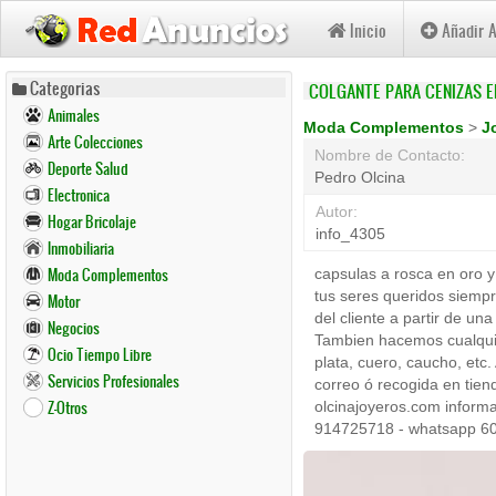
Inicio
Añadir 
Pasar
Categorias
COLGANTE PARA CENIZAS EN
al
Animales
contenido
Moda Complementos
>
J
Arte Colecciones
principal
Nombre de Contacto:
Deporte Salud
Pedro Olcina
Electronica
Autor:
Hogar Bricolaje
info_4305
Inmobiliaria
Moda Complementos
capsulas a rosca en oro y
tus seres queridos siemp
Motor
del cliente a partir de u
Negocios
Tambien hacemos cualquie
Ocio Tiempo Libre
plata, cuero, caucho, etc.
Servicios Profesionales
correo ó recogida en tie
Z-Otros
olcinajoyeros.com informa
914725718 - whatsapp 60