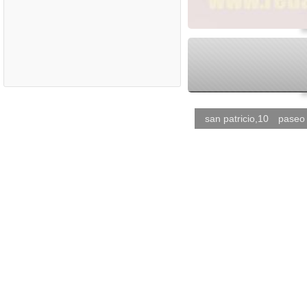
san patricio,10
paseo 