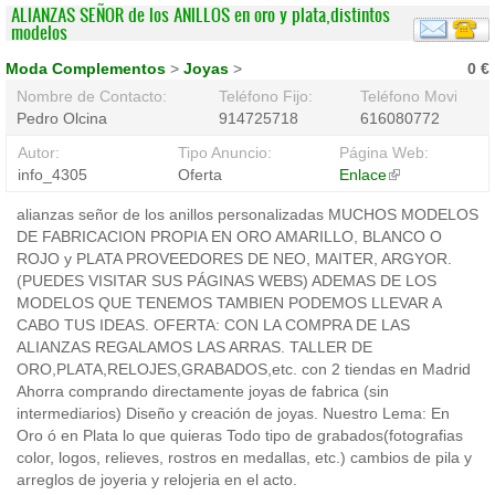
ALIANZAS SEÑOR de los ANILLOS en oro y plata,distintos
modelos
Moda Complementos
>
Joyas
>
0 €
Nombre de Contacto:
Teléfono Fijo:
Teléfono Movil:
Pedro Olcina
914725718
616080772
Autor:
Tipo Anuncio:
Página Web:
info_4305
Oferta
Enlace
(link
is
alianzas señor de los anillos personalizadas MUCHOS MODELOS
external)
DE FABRICACION PROPIA EN ORO AMARILLO, BLANCO O
ROJO y PLATA PROVEEDORES DE NEO, MAITER, ARGYOR.
(PUEDES VISITAR SUS PÁGINAS WEBS) ADEMAS DE LOS
MODELOS QUE TENEMOS TAMBIEN PODEMOS LLEVAR A
CABO TUS IDEAS. OFERTA: CON LA COMPRA DE LAS
ALIANZAS REGALAMOS LAS ARRAS. TALLER DE
ORO,PLATA,RELOJES,GRABADOS,etc. con 2 tiendas en Madrid
Ahorra comprando directamente joyas de fabrica (sin
intermediarios) Diseño y creación de joyas. Nuestro Lema: En
Oro ó en Plata lo que quieras Todo tipo de grabados(fotografias
color, logos, relieves, rostros en medallas, etc.) cambios de pila y
arreglos de joyeria y relojeria en el acto.