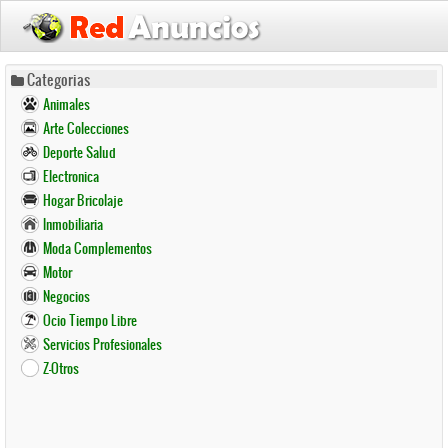
Pasar
Categorias
al
Animales
contenido
Arte Colecciones
principal
Deporte Salud
Electronica
Hogar Bricolaje
Inmobiliaria
Moda Complementos
Motor
Negocios
Ocio Tiempo Libre
Servicios Profesionales
Z-Otros