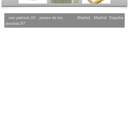
san patricio,10
paseo de los
Madrid
,
Madrid
España
jesuitas,87