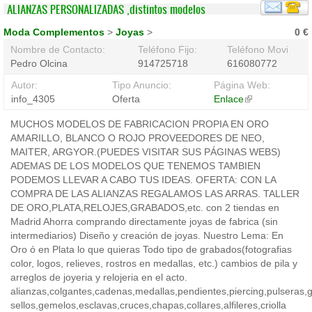
ALIANZAS PERSONALIZADAS ,distintos modelos
Moda Complementos
>
Joyas
>
0 €
Nombre de Contacto:
Teléfono Fijo:
Teléfono Movil:
Pedro Olcina
914725718
616080772
Autor:
Tipo Anuncio:
Página Web:
info_4305
Oferta
Enlace
(link
is
MUCHOS MODELOS DE FABRICACION PROPIA EN ORO
external)
AMARILLO, BLANCO O ROJO PROVEEDORES DE NEO,
MAITER, ARGYOR.(PUEDES VISITAR SUS PÁGINAS WEBS)
ADEMAS DE LOS MODELOS QUE TENEMOS TAMBIEN
PODEMOS LLEVAR A CABO TUS IDEAS. OFERTA: CON LA
COMPRA DE LAS ALIANZAS REGALAMOS LAS ARRAS. TALLER
DE ORO,PLATA,RELOJES,GRABADOS,etc. con 2 tiendas en
Madrid Ahorra comprando directamente joyas de fabrica (sin
intermediarios) Diseño y creación de joyas. Nuestro Lema: En
Oro ó en Plata lo que quieras Todo tipo de grabados(fotografias
color, logos, relieves, rostros en medallas, etc.) cambios de pila y
arreglos de joyeria y relojeria en el acto.
alianzas,colgantes,cadenas,medallas,pendientes,piercing,pulseras,ga
sellos,gemelos,esclavas,cruces,chapas,collares,alfileres,criolla