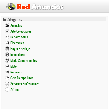
Pasar
Categorias
al
Animales
contenido
Arte Colecciones
principal
Deporte Salud
Electronica
Hogar Bricolaje
Inmobiliaria
Moda Complementos
Motor
Negocios
Ocio Tiempo Libre
Servicios Profesionales
Z-Otros