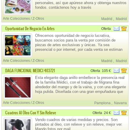
personales, así que apúrese ahora y obtenga nuestros
fondos. contáctenos hoy a través
de: Email: simonsenklara6@gmail.com
Arte Colecciones / Z-Otros
Madrid
,
Madrid
Oportunidad De Negocio En Artes
Oferta
Ofrecemos oportunidad de negocio lucrativa,
buscamos socios para la venta por comisión de
piezas de artes exclusivas y únicas. Ya sea
presencial o por internet, por cada venta se estiman
comisiones entre miles de euros o cientos de miles
(depende de la pieza ofertada).
Arte Colecciones / Z-Otros
Madrid
,
Madrid
DAGA FUNCIONAL MEDICI 403721
Oferta
105 €
Esta elegante daga anillo embellece la presencia real
de la familia Médici, con el trabajo de filigrana fina
alrededor del mango y de la vaina, y con una elegante
hoja pulida. Diseñada con una gran empuñadura que
la dota de un excelente equilibrio. El pomo está
forrado con suave cuero negro, que hacen de esta
Arte Colecciones / Z-Otros
Pamplona
,
Navarra
daga una obra de arte.
Cuadros Al Óleo Con Y Sin Relieve
Oferta
24 €
Vendo cuadros de varias medidas y precios. Son
pintados al óleo, con relieve y sin relieve, mejor ver.
Mando fotos por mail.