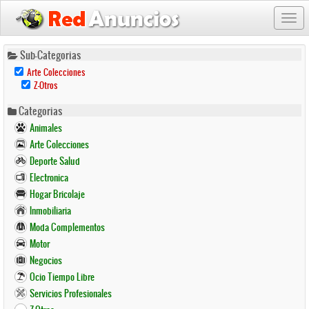
Togg
navi
Pasar
Sub-Categorias
al
Remove
Arte Colecciones
contenido
Arte
Remove
Z-Otros
Colecciones
principal
Z-
Filter
Otros
Categorias
Filter
Animales
Arte Colecciones
Deporte Salud
Electronica
Hogar Bricolaje
Inmobiliaria
Moda Complementos
Motor
Negocios
Ocio Tiempo Libre
Servicios Profesionales