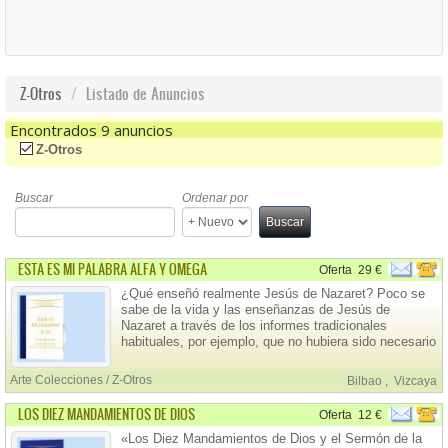
Z-Otros
Listado de Anuncios
Encontrados 9 anuncios
(-)
Remove Z-Otros Filter
Z-Otros
Buscar
Ordenar por
Buscar
ESTA ES MI PALABRA ALFA Y OMEGA
Oferta
29 €
¿Qué enseñó realmente Jesús de Nazaret? Poco se
sabe de la vida y las enseñanzas de Jesús de
Nazaret a través de los informes tradicionales
habituales, por ejemplo, que no hubiera sido necesario
que tuviera que morir en la cruz, que no instauró
dogmas, ritos o cultos mundanos externos, y que no
Arte Colecciones / Z-Otros
Bilbao
,
Vizcaya
fue un intermediario entre Dios y los seres humanos.
LOS DIEZ MANDAMIENTOS DE DIOS
Oferta
12 €
«Los Diez Mandamientos de Dios y el Sermón de la