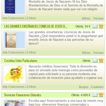
Montaña de Jesús de Nazaret» Ni los Diez
Mandamientos de Dios ni el Sermón de la Montaña de
Jesús de Nazaret tienen nada que ver con religión,
según se lee en el prefacio de este insólito libro, que
está dirigido a personas de todas las culturas, a todos
Arte Colecciones / Z-Otros
Bilbao
,
Vizcaya
los pueblos del mundo que aspiran a valores
LAS GRANDES ENSEÑANZAS CÓMICAS DE JESÚS DE NAZARET
Oferta
34 €
Las grandes enseñanzas cósmicas de Jesús de
Nazaret ¿Qué respondería usted si le preguntaran qué
enseñó Jesús de Nazaret a las personas de su
época?
Arte Colecciones / Z-Otros
Bilbao
,
Vizcaya
Créditos Entre Particulares
Oferta
Necesita créditos financieros Toda la diversión es
para mí enviarle este mensaje como proveedor de
capital para solicitarle a su persona modesta una
colaboración de inversión para ayudarlo a superar sus
diversas preocupaciones financieras y lidiar con Sus
objetivos para el futuro en un marco sin dificultades.
Arte Colecciones / Z-Otros
Burgos
,
Castellon
Servicios Financieros Globales
Oferta
4.000 €
Escriba aquí financiamiento a una tasa de interés muy
baja hoy, ofrecemos finanzas comerciales y