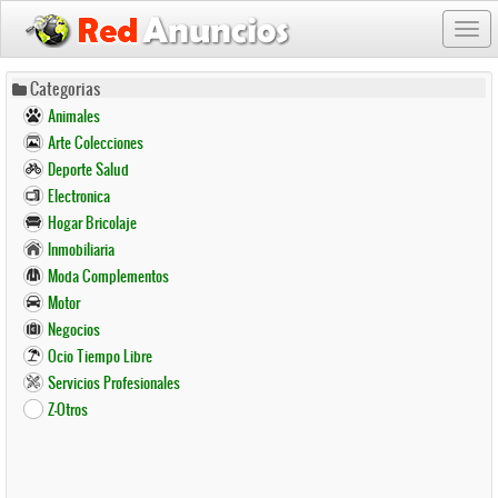
Togg
navi
Pasar
Categorias
al
Animales
contenido
Arte Colecciones
principal
Deporte Salud
Electronica
Hogar Bricolaje
Inmobiliaria
Moda Complementos
Motor
Negocios
Ocio Tiempo Libre
Servicios Profesionales
Z-Otros