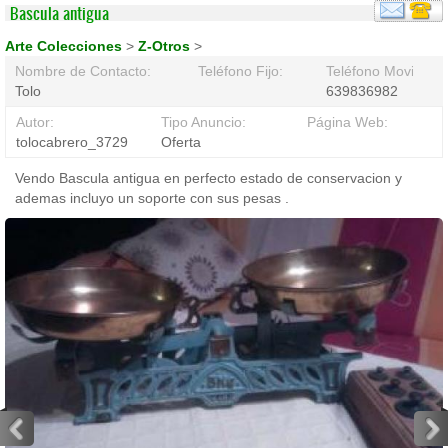
Bascula antigua
Arte Colecciones
>
Z-Otros
>
Nombre de Contacto:
Teléfono Fijo:
Teléfono Movil:
Tolo
639836982
Autor:
Tipo Anuncio:
Página Web:
tolocabrero_3729
Oferta
Vendo Bascula antigua en perfecto estado de conservacion y
ademas incluyo un soporte con sus pesas .