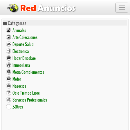
Togg
navi
Pasar
Categorias
al
Animales
contenido
Arte Colecciones
principal
Deporte Salud
Electronica
Hogar Bricolaje
Inmobiliaria
Moda Complementos
Motor
Negocios
Ocio Tiempo Libre
Servicios Profesionales
Z-Otros