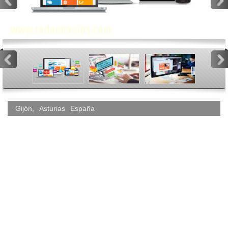
<
>
<
>
Gijón
,
Asturias
España