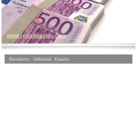
Barcelona
,
Valladolid
España