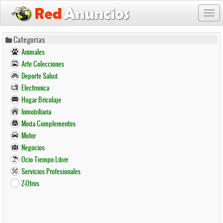
Togg
navi
Pasar
Categorias
al
Animales
contenido
Arte Colecciones
principal
Deporte Salud
Electronica
Hogar Bricolaje
Inmobiliaria
Moda Complementos
Motor
Negocios
Ocio Tiempo Libre
Servicios Profesionales
Z-Otros