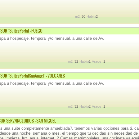
m2:
50
Habitaciones:
2
UR "SuitesPortal - FUEGO
pa u hospedaje, temporal y/o mensual, a una calle de Av.
m2:
32
Habitaciones:
1
Aseos:
1
UR "SuitesPortalSanAngel" - VOLCANES
pa u hospedaje, temporal y/o mensual, a una calle de Av.
m2:
32
Habitaciones:
2
Aseos:
1
SUR SERV/INCLUIDOS - SAN MIGUEL
 una suite completamente amueblada?, tenemos varias opciones para ti, ca
desde una noche, semana o mes, el tiempo que tú decidas sin necesidad de 
 de limpieza, luz, agua, internet. 2 Camas matrimoniales, una cocineta ya equ