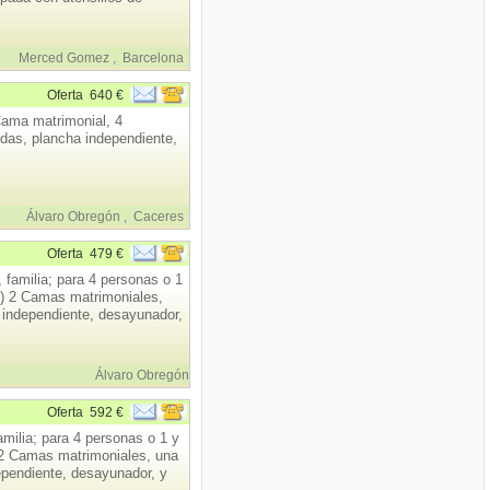
Merced Gomez
,
Barcelona
Oferta
640 €
Cama matrimonial, 4
ndas, plancha independiente,
Álvaro Obregón
,
Caceres
Oferta
479 €
 familia; para 4 personas o 1
 2 Camas matrimoniales,
a independiente, desayunador,
Álvaro Obregón
Oferta
592 €
milia; para 4 personas o 1 y
 Camas matrimoniales, una
ependiente, desayunador, y