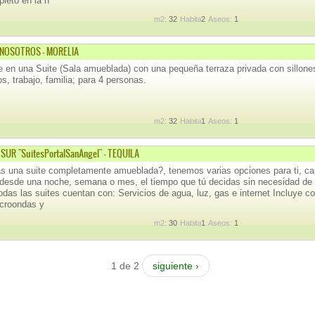
leto en la h
m2:
32
Habitaciones:
2
Aseos:
1
 NOSOTROS - MORELIA
 en una Suite (Sala amueblada) con una pequeña terraza privada con sillone
s, trabajo, familia; para 4 personas.
m2:
32
Habitaciones:
1
Aseos:
1
UR "SuitesPortalSanAngel" - TEQUILA
 una suite completamente amueblada?, tenemos varias opciones para ti, ca
desde una noche, semana o mes, el tiempo que tú decidas sin necesidad de 
todas las suites cuentan con: Servicios de agua, luz, gas e internet Incluye coc
icroondas y
m2:
30
Habitaciones:
1
Aseos:
1
1 de 2
siguiente ›