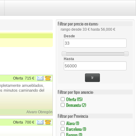
Filtrar por precio en €uros:
rango desde 33 € hasta 56,000 €
Desde
Hasta
Ir
Oferta
715 €
completamente amueblados,
dos minutos caminando del
Filtrar por tipo anuncio:
Apply
Apply
Oferta (15)
Oferta
Oferta
Apply
Apply
Demanda (2)
Filter
Filter
Demanda
Demanda
Alvaro Obregón
Filter
Filter
Filtrar por Provincia
Apply
Apply
Oferta
700 €
Alava (1)
Alava
Alava
Apply
Apply
Barcelona (1)
Filter
Filter
Barcelona
Barcelona
Apply
Apply
Burgos (1)