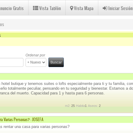
Anuncio Gratis
Vista Tablón
Vista Mapa
Iniciar Sesión
ios
s
Ordenar por
Buscar
hotel butique y tenemos suites o lofts especialmente para ti y tu familia, 
seño totalmente peculiar, pensando en tu seguridad y bienestar. Estamos a 
ranca del muerto. Capacidad para 1 y hasta para 6 personas.
m2:
25
Habitaciones:
1
Aseos:
2
ra Varias Personas? - JOSEFA
s rentar una casa para varias personas?