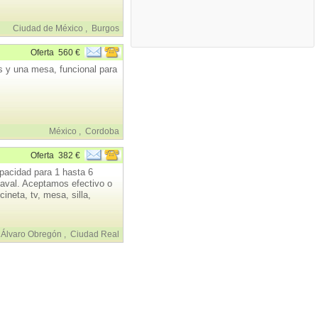
Ciudad de México
,
Burgos
Oferta
560 €
s y una mesa, funcional para
México
,
Cordoba
Oferta
382 €
pacidad para 1 hasta 6
aval. Aceptamos efectivo o
ineta, tv, mesa, silla,
Álvaro Obregón
,
Ciudad Real