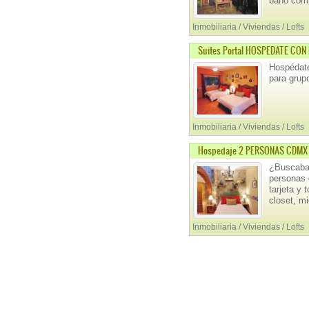
baño comp
Inmobiliaria / Viviendas / Lofts
Suites Portal HOSPEDATE CON
Hospédate
para grupo
Inmobiliaria / Viviendas / Lofts
Hospedaje 2 PERSONAS CDMX S
¿Buscabas
personas 
tarjeta y 
closet, m
Inmobiliaria / Viviendas / Lofts