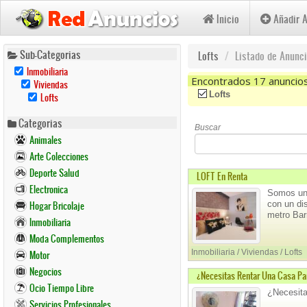
Inicio
Añadir 
Pasar
Sub-Categorias
Lofts
Listado de Anunc
al
Remove
Inmobiliaria
contenido
Inmobiliaria
Encontrados 17 anuncio
Remove
Viviendas
Filter
Viviendas
principal
Remove
(-)
Remove Lofts Filter
Lofts
Lofts
Filter
Lofts
Filter
Categorias
Buscar
Animales
Arte Colecciones
Deporte Salud
LOFT En Renta
Electronica
Somos un 
con un di
Hogar Bricolaje
metro Bar
Inmobiliaria
Moda Complementos
Inmobiliaria / Viviendas / Lofts
Motor
Negocios
¿Necesitas Rentar Una Casa Pa
Ocio Tiempo Libre
¿Necesita
Servicios Profesionales