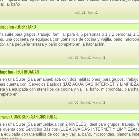
ajilla, baño
m2:
32
Habitaciones:
1
alupe Inn - QUERETARO
a suite para grupos, trabajo, familia; para 4, 6 personas o 1 y 2 personas 1 
es, una cocineta ya equipada con utensilios de cocina y vajilla, baño, microo
or, una pequeña terraza y baño completo en la habitación.
m2:
38
Habitaciones:
2
Aseos:
2
alupe Inn - TEOTIHUACAN
 en una Suite (Sala amabueblada con dos habitaciones) para grupos, trabajo,
onas cuenta con: Servicios Basicos (LUZ AGUA GAS INTERNET Y LIMPIEZA)
eta ya equipada con utensilios de cocina y vajilla, baño, microondas, planch
mpleto en
m2:
30
Habitaciones:
2
Aseos:
2
Barranca CDMX SUR - SAN CRISTOBAL
 en una Suite (Sala amueblada con 2 NIVELES) ideal para grupos, trabajo, fa
as cuenta con: Servicios Básicos (LUZ AGUA GAS INTERNET Y LIMPIEZA) 2
ya equipada con utensilios de cocina y vajilla, baño, microondas, plancha ind