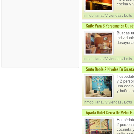
cocina y v
Inmobiliaria / Viviendas / Lofts
Suite Para 6 Personas En Guad
Buscas un
individual
desayunad
Inmobiliaria / Viviendas / Lofts
Suite Doble 2 Niveles En Guad
Hospédate
y 2 pers
una cocin
y baño co
Inmobiliaria / Viviendas / Lofts
Aparta Hotel Cerca De Metro 
Hospédate
2 person
cocineta 